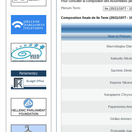
Pour consulter la composition des Assemblées plé
Plenum Term:
Composition finale de IIe Term (20/11/1977 - 1
Nom et Prénom
Mavrodoglou Dia
Kaloudis Nikol
Sachinis Dimitr
Kepesis Nikan
Karapiperis Chrys
Papantoniou Ant
Gkillas Aristar
Prokopidis Ioa