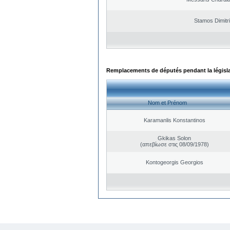
Stamos Dimitr
Remplacements de députés pendant la législ
Nom et Prénom
Karamanlis Konstantinos
Gkikas Solon
(απεβίωσε στις 08/09/1978)
Kontogeorgis Georgios