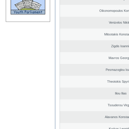
Oikonomopoulos Kon
Venizelos Niki
Mitsotakis Konsta
Zigdis Ioanni
Mavros Georg
Pesmazoglou Io
Theotokis Spyr
Iliou Ilias
Tsouderou Virg
Alavanos Konsta
Kyrkos Leoni