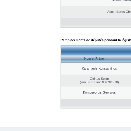
Apostolakos Chr
Remplacements de députés pendant la législ
Nom et Prénom
Karamanlis Konstantinos
Gkikas Solon
(απεβίωσε στις 08/09/1978)
Kontogeorgis Georgios