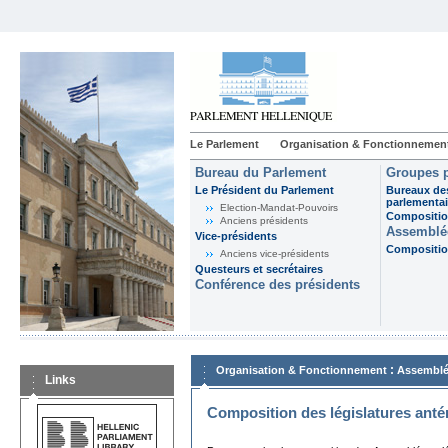
Le Parlement
Organisation & Fonctionnemen
Bureau du Parlement
Groupes p
Le Président du Parlement
Bureaux de
parlementai
Election-Mandat-Pouvoirs
Composition
Anciens présidents
Assemblée
Vice-présidents
Composition
Anciens vice-présidents
Questeurs et secrétaires
Conférence des présidents
:
Organisation & Fonctionnement
Assemblé
Links
Composition des législatures anté