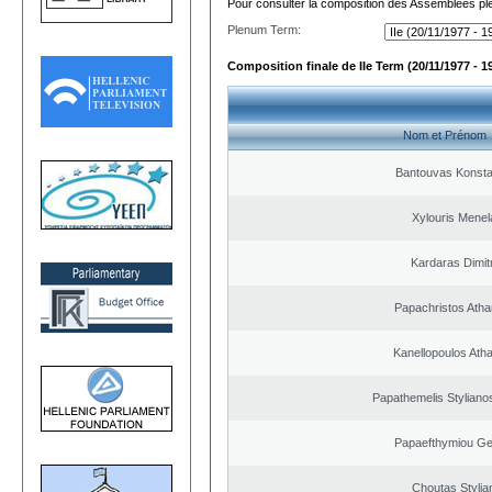
Pour consulter la composition des Assemblées plé
Plenum Term:
Composition finale de IIe Term (20/11/1977 - 1
Nom et Prénom
Bantouvas Konsta
Xylouris Menel
Kardaras Dimit
Papachristos Atha
Kanellopoulos Ath
Papathemelis Styliano
Papaefthymiou Ge
Choutas Stylia