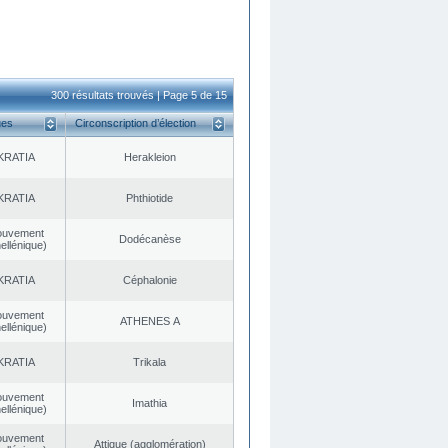
300 résultats trouvés | Page 5 de 15
ues
Circonscription d’élection
KRATIA
Herakleion
KRATIA
Phthiotide
ouvement
Dodécanèse
ellénique)
KRATIA
Céphalonie
ouvement
ATHENES Α
ellénique)
KRATIA
Trikala
ouvement
Imathia
ellénique)
ouvement
Αttique (agglomération)