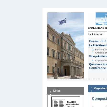
Le Parlement
Bureau du 
Le Président 
Election-M
Anciens pr
Vice-présiden
Anciens vi
Questeurs et s
Conférence 
Organisat
Links
Composit