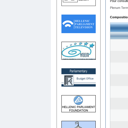
Pour consult
Plenum Term
Composition 