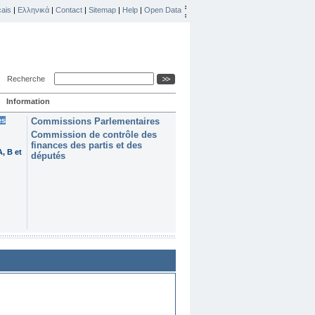
ais
|
Ελληνικά
|
Contact
|
Sitemap
|
Help
|
Open Data
Recherche
Information
es
Commissions Parlementaires
Commission de contrôle des
finances des partis et des
, B et
députés