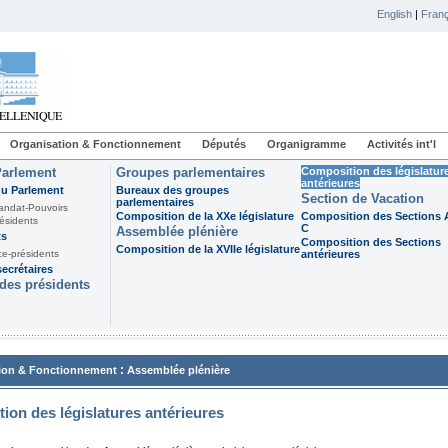
English
|
Franç
Organisation & Fonctionnement
Députés
Organigramme
Activités int'l
Parlement
Groupes parlementaires
Composition des législatur
antérieures
du Parlement
Bureaux des groupes
Section de Vacation
parlementaires
andat-Pouvoirs
Composition de la XXe législature
Composition des Sections A
ésidents
C
Assemblée plénière
ts
Composition des Sections
Composition de la XVIIe législature
ce-présidents
antérieures
ecrétaires
des présidents
:
ion & Fonctionnement
Assemblée plénière
ion des législatures antérieures