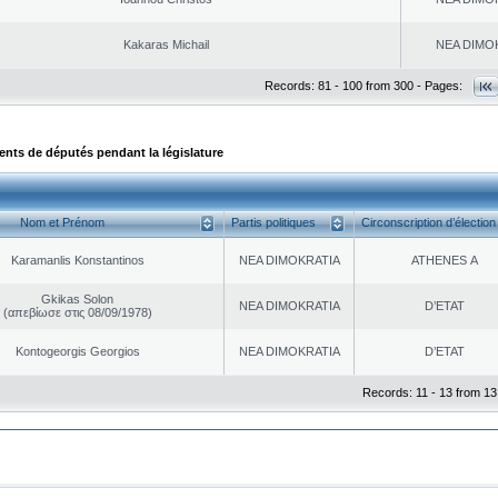
Kakaras Michail
NEA DΙMO
Records: 81 - 100 from 300 - Pages:
ts de députés pendant la législature
Nom et Prénom
Partis politiques
Circonscription d’élection
Karamanlis Konstantinos
NEA DΙMOKRATIA
ATHENES Α
Gkikas Solon
NEA DΙMOKRATIA
D’ETAT
(απεβίωσε στις 08/09/1978)
Kontogeorgis Georgios
NEA DΙMOKRATIA
D’ETAT
Records: 11 - 13 from 13