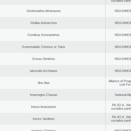
socialise panh
Gkelestathis Athanasios
NEA DΙMO
Gkillas Aristarchos
NEA DΙMO
Gontikas Konstantinos
NEA DΙMO
Grammatidis Christos or Takis
NEA DΙMO
Grivas Dimitrios
NEA DΙMO
Iakovidis Archelaos
NEA DΙMO
Alliance of Pro
Iliou Ilias
Left Fo
Imamoglou Chasan
National Al
PA.SO.K. (M
Intzes Anastasios
socialise panh
PA.SO.K. (M
Intzes Vasileios
socialise panh
Ioannou Christos
NEA DΙMO