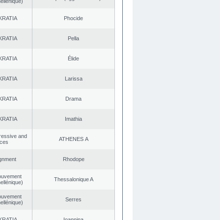
ellénique)
KRATIA
Phocide
KRATIA
Pella
KRATIA
Élide
KRATIA
Larissa
KRATIA
Drama
KRATIA
Imathia
gressive and
ATHENES Α
rces
ignment
Rhodope
ouvement
Thessalonique A
ellénique)
ouvement
Serres
ellénique)
KRATIA
Ioannina