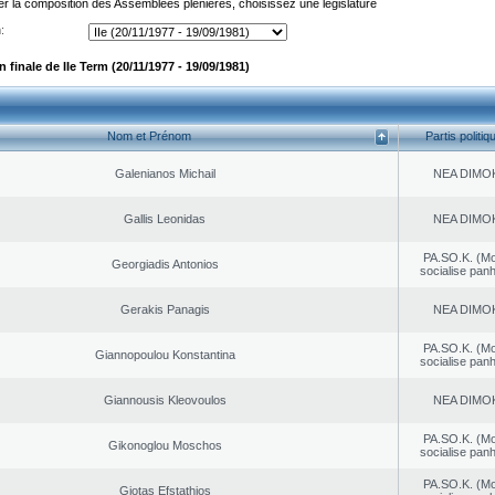
er la composition des Assemblées plénières, choisissez une législature
:
finale de IIe Term (20/11/1977 - 19/09/1981)
Nom et Prénom
Partis politiq
Galenianos Michail
NEA DΙMO
Gallis Leonidas
NEA DΙMO
PA.SO.K. (M
Georgiadis Antonios
socialise panh
Gerakis Panagis
NEA DΙMO
PA.SO.K. (M
Giannopoulou Konstantina
socialise panh
Giannousis Kleovoulos
NEA DΙMO
PA.SO.K. (M
Gikonoglou Moschos
socialise panh
PA.SO.K. (M
Giotas Efstathios