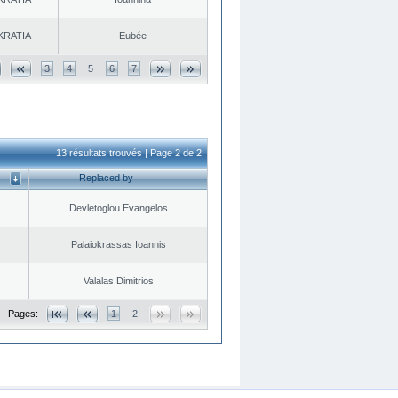
KRATIA
Eubée
3
4
5
6
7
13 résultats trouvés | Page 2 de 2
Replaced by
Devletoglou Evangelos
Palaiokrassas Ioannis
Valalas Dimitrios
 - Pages:
1
2