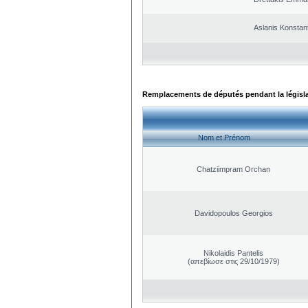
Aslanis Konstan
Remplacements de députés pendant la législ
Nom et Prénom
Chatziimpram Orchan
Davidopoulos Georgios
Nikolaidis Pantelis
(απεβίωσε στις 29/10/1979)