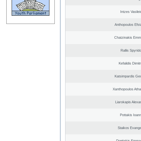
Intzes Vasilei
Anthopoulos Efst
Chatzinakis Emm
Rallis Spyrid
Kefalidis Dimit
Katsimpardis Ge
Xanthopoulos Ath
Liarokapis Alexa
Pottakis Ioann
Staikos Evang
Drettakis Emman