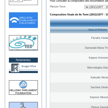
Pour consulter la composition des Assemblées plé
Plenum Term:
Composition finale de IIe Term (20/11/1977 - 1
Nom et Prénom
Florakis Ηaril
Damanaki Maria Th
Kappos Konstan
Mavrodoglou Dia
Kaloudis Nikol
Sachinis Dimitr
Kepesis Nikan
Petsos Georg