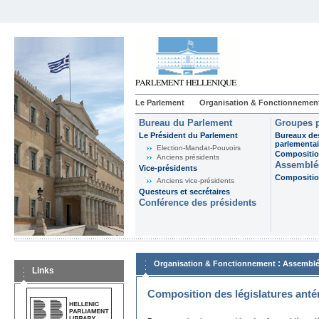
Le Parlement
Organisation & Fonctionnemen
Bureau du Parlement
Groupes p
Le Président du Parlement
Bureaux de
parlementai
Election-Mandat-Pouvoirs
Composition
Anciens présidents
Assemblée
Vice-présidents
Composition
Anciens vice-présidents
Questeurs et secrétaires
Conférence des présidents
:
Organisation & Fonctionnement
Assemblé
Links
Composition des législatures anté