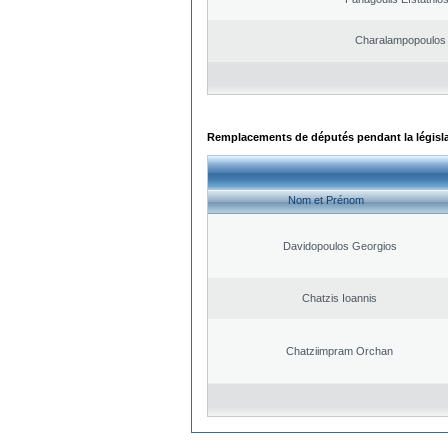
Charalampopoulos 
Remplacements de députés pendant la législ
Nom et Prénom
Davidopoulos Georgios
Chatzis Ioannis
Chatziimpram Orchan