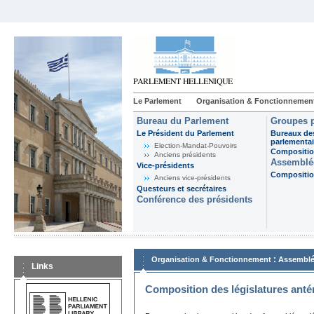
Le Parlement
Organisation & Fonctionnemen
Bureau du Parlement
Groupes p
Le Président du Parlement
Bureaux de
parlementai
Election-Mandat-Pouvoirs
Composition
Anciens présidents
Assemblée
Vice-présidents
Composition
Anciens vice-présidents
Questeurs et secrétaires
Conférence des présidents
:
Organisation & Fonctionnement
Assemblé
Links
Composition des législatures anté