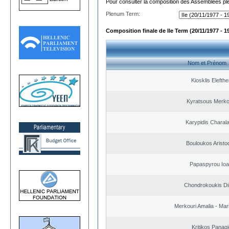
Pour consulter la composition des Assemblées plé
Plenum Term:
Composition finale de IIe Term (20/11/1977 - 1
Nom et Prénom
Kiosklis Elefthe
Kyratsous Merko
Karypidis Chara
Bouloukos Aristo
Papaspyrou Ioa
Chondrokoukis Dim
Merkouri Amalia - Mar
Kritikos Panagi