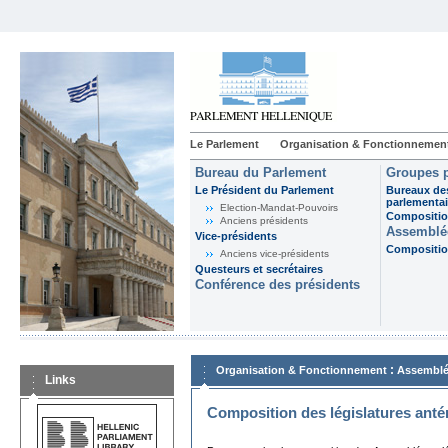
Le Parlement
Organisation & Fonctionnemen
Bureau du Parlement
Groupes p
Le Président du Parlement
Bureaux de
parlementai
Election-Mandat-Pouvoirs
Composition
Anciens présidents
Assemblée
Vice-présidents
Composition
Anciens vice-présidents
Questeurs et secrétaires
Conférence des présidents
:
Organisation & Fonctionnement
Assemblé
Links
Composition des législatures anté