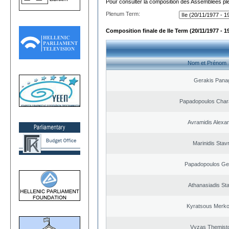
Pour consulter la composition des Assemblées plé
Plenum Term:
Composition finale de IIe Term (20/11/1977 - 1
Nom et Prénom
Gerakis Pana
Papadopoulos Char
Avramidis Alexa
Marinidis Stav
Papadopoulos Ge
Athanasiadis St
Kyratsous Merko
Vyzas Themisto