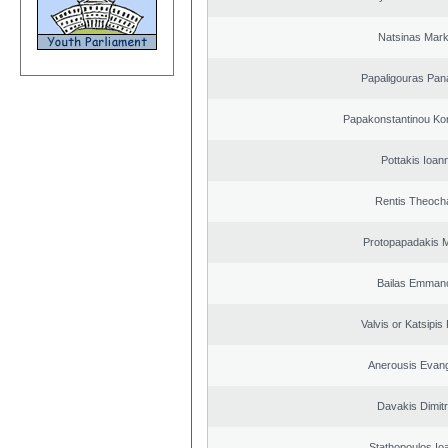
Natsinas Mar
Papaligouras Pana
Papakonstantinou Ko
Pottakis Ioann
Rentis Theocha
Protopapadakis M
Bailas Emmano
Valvis or Katsipis
Anerousis Evan
Davakis Dimitr
Stathopoulos Io