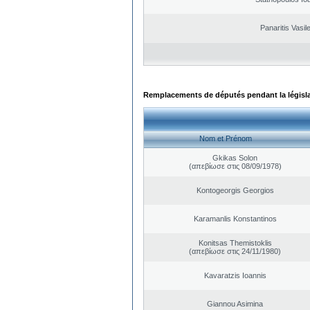
Panaritis Vasil
Remplacements de députés pendant la législ
Nom et Prénom
Gkikas Solon
(απεβίωσε στις 08/09/1978)
Kontogeorgis Georgios
Karamanlis Konstantinos
Konitsas Themistoklis
(απεβίωσε στις 24/11/1980)
Kavaratzis Ioannis
Giannou Asimina