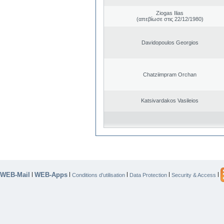
Ziogas Ilias
(απεβίωσε στις 22/12/1980)
Davidopoulos Georgios
Chatziimpram Orchan
Katsivardakos Vasileios
WEB-Mail
WEB-Apps
|
|
|
|
|
Conditions d’utilisation
Data Protection
Security & Access