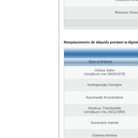
Moutsios Geor
Remplacements de députés pendant la législ
Nom et Prénom
Gkikas Solon
(απεβίωσε στις 08/09/1978)
Kontogeorgis Georgios
Karamanlis Konstantinos
Konitsas Themistoklis
(απεβίωσε στις 24/11/1980)
Kavaratzis Ioannis
Giannou Asimina