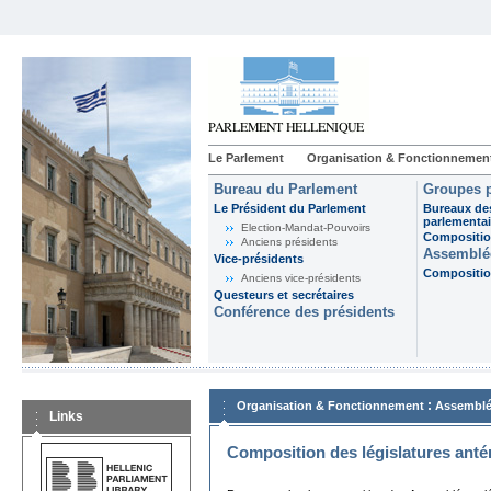
Le Parlement
Organisation & Fonctionnemen
Bureau du Parlement
Groupes p
Le Président du Parlement
Bureaux de
parlementai
Election-Mandat-Pouvoirs
Composition
Anciens présidents
Assemblée
Vice-présidents
Composition
Anciens vice-présidents
Questeurs et secrétaires
Conférence des présidents
:
Organisation & Fonctionnement
Assemblé
Links
Composition des législatures anté