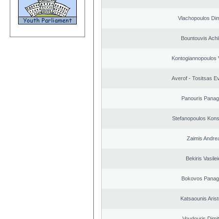
Vlachopoulos Dim
Bountouvis Achi
Kontogiannopoulos V
Averof - Tositsas E
Panouris Panagi
Stefanopoulos Kons
Zaimis Andre
Bekiris Vasile
Bokovos Panagi
Katsaounis Arist
Voudouris Dimit