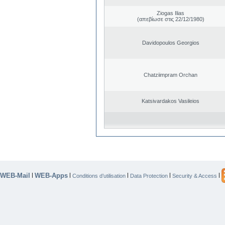
Ziogas Ilias
(απεβίωσε στις 22/12/1980)
Davidopoulos Georgios
Chatziimpram Orchan
Katsivardakos Vasileios
WEB-Mail
WEB-Apps
|
|
|
|
|
Conditions d’utilisation
Data Protection
Security & Access