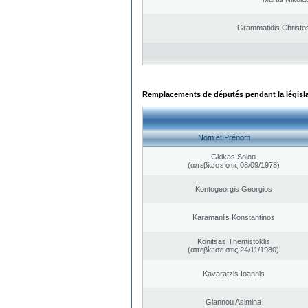
Grammatidis Christos
Remplacements de députés pendant la législ
Nom et Prénom
Gkikas Solon
(απεβίωσε στις 08/09/1978)
Kontogeorgis Georgios
Karamanlis Konstantinos
Konitsas Themistoklis
(απεβίωσε στις 24/11/1980)
Kavaratzis Ioannis
Giannou Asimina