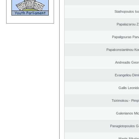
Stathopoulos Io
Papalazarou Zi
Papaligouras Pana
Papakonstantinou Ko
Andreadis Geor
Evangeliou Dimi
Gallis Leonid
Tsirimokou - Pimpli
Galenianos Mic
Panagiotopoulos G
Martis Nikola