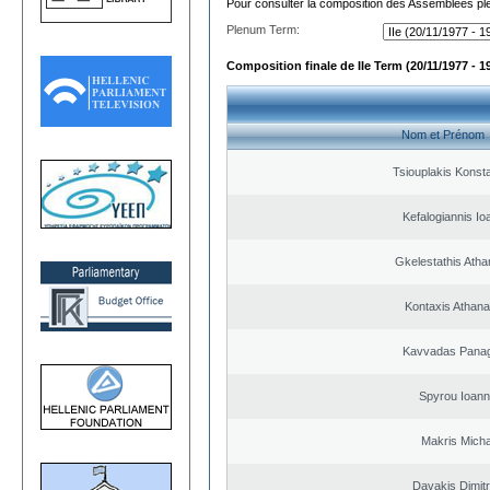
Pour consulter la composition des Assemblées plé
Plenum Term:
Composition finale de IIe Term (20/11/1977 - 1
Nom et Prénom
Tsiouplakis Konst
Kefalogiannis Io
Gkelestathis Atha
Kontaxis Athana
Kavvadas Panag
Spyrou Ioann
Makris Micha
Davakis Dimitr