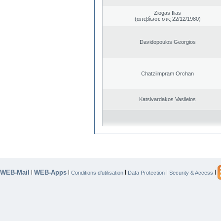
Ziogas Ilias
(απεβίωσε στις 22/12/1980)
Davidopoulos Georgios
Chatziimpram Orchan
Katsivardakos Vasileios
WEB-Mail
WEB-Apps
|
|
|
|
|
Conditions d’utilisation
Data Protection
Security & Access