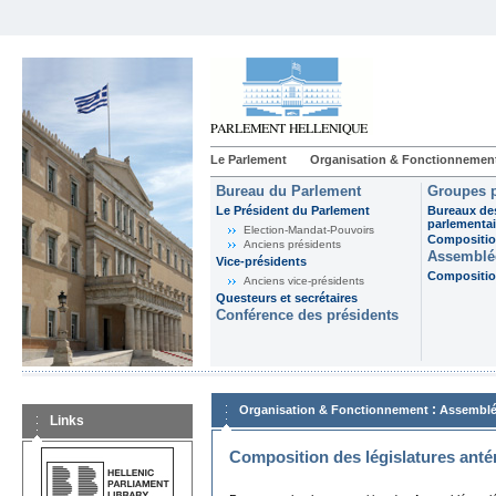
Le Parlement
Organisation & Fonctionnemen
Bureau du Parlement
Groupes p
Le Président du Parlement
Bureaux de
parlementai
Election-Mandat-Pouvoirs
Composition
Anciens présidents
Assemblée
Vice-présidents
Composition
Anciens vice-présidents
Questeurs et secrétaires
Conférence des présidents
:
Organisation & Fonctionnement
Assemblé
Links
Composition des législatures anté