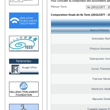
Pour consulter la composition des Assemblées plé
Plenum Term:
Composition finale de IIe Term (20/11/1977 - 1
Nom et Prénom
Antoniadis Ma
Printzos Konstan
Diakopoulos Geo
Vyzas Themisto
Patronis Nikol
Mantzoris Vasil
Aliprantis Dimit
Tragakis Ioannis P