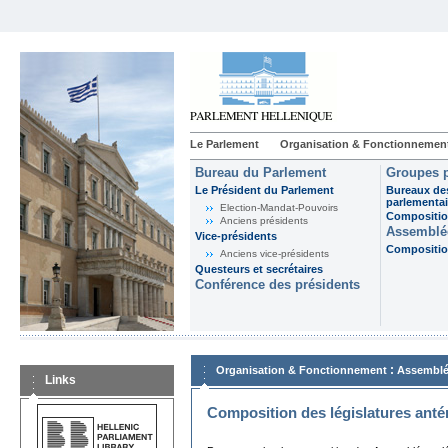
Le Parlement
Organisation & Fonctionnemen
Bureau du Parlement
Groupes p
Le Président du Parlement
Bureaux de
parlementai
Election-Mandat-Pouvoirs
Composition
Anciens présidents
Assemblée
Vice-présidents
Composition
Anciens vice-présidents
Questeurs et secrétaires
Conférence des présidents
:
Organisation & Fonctionnement
Assemblé
Links
Composition des législatures anté