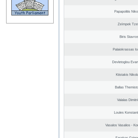
Papapolitis Nik
Zeïmpek Tzel
Biris Stavro
Palaiokrassas Io
Devletoglou Eva
Ktistakis Nikol
Ballas Themisto
Valalas Dimitr
Loules Konstant
Vasalos Vasalios - Ko
Farakos Grigor