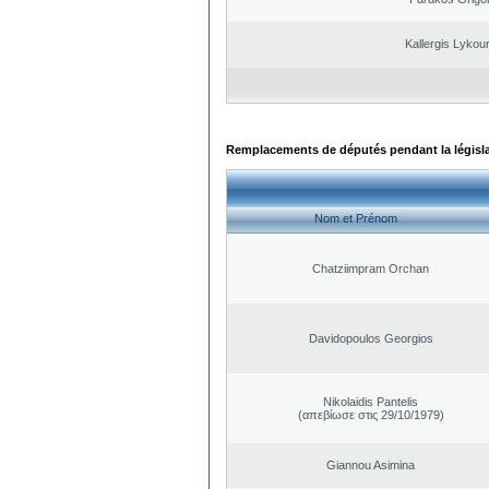
Kallergis Lykou
Remplacements de députés pendant la législ
Nom et Prénom
Chatziimpram Orchan
Davidopoulos Georgios
Nikolaidis Pantelis
(απεβίωσε στις 29/10/1979)
Giannou Asimina