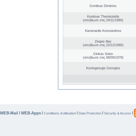
Gontikas Dimitrios
Konitsas Themistoklis
(απεβίωσε στις 24/11/1980)
Karamanlis Konstantinos
Ziogas Ilias
(απεβίωσε στις 22/12/1980)
Gkikas Solon
(απεβίωσε στις 08/09/1978)
Kontogeorgis Georgios
WEB-Mail
WEB-Apps
|
|
|
|
|
Conditions d’utilisation
Data Protection
Security & Access