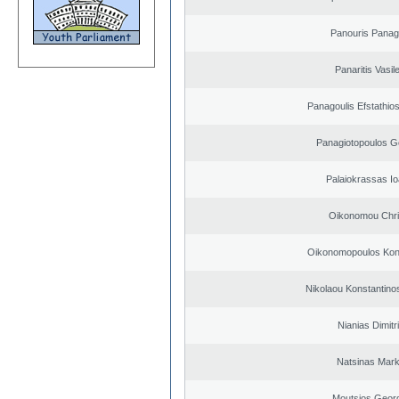
Panouris Panagi
Panaritis Vasil
Panagoulis Efstathios
Panagiotopoulos G
Palaiokrassas Io
Oikonomou Chri
Oikonomopoulos Kon
Nikolaou Konstantino
Nianias Dimitr
Natsinas Mar
Moutsios Geor