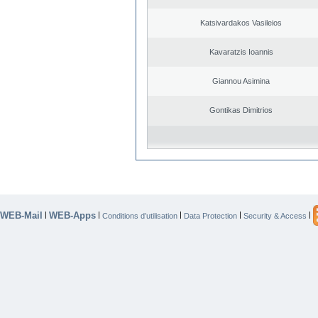
Katsivardakos Vasileios
Kavaratzis Ioannis
Giannou Asimina
Gontikas Dimitrios
WEB-Mail
WEB-Apps
|
|
|
|
|
Conditions d’utilisation
Data Protection
Security & Access