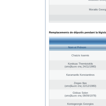
Moraitis Georg
Remplacements de députés pendant la législ
Nom et Prénom
Chatzis Ioannis
Konitsas Themistoklis
(απεβίωσε στις 24/11/1980)
Karamanlis Konstantinos
Ziogas Ilias
(απεβίωσε στις 22/12/1980)
Gkikas Solon
(απεβίωσε στις 08/09/1978)
Kontogeorgis Georgios