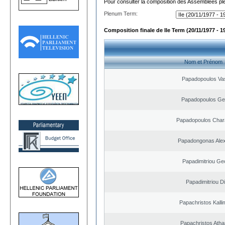
Pour consulter la composition des Assemblées plé
Plenum Term:
Composition finale de IIe Term (20/11/1977 - 1
Nom et Prénom
Papadopoulos Vas
Papadopoulos Ge
Papadopoulos Char
Papadongonas Ale
Papadimitriou Ge
Papadimitriou D
Papachristos Kall
Papachristos Atha