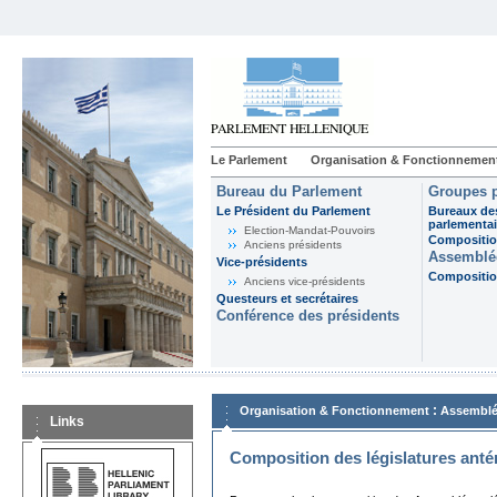
Le Parlement
Organisation & Fonctionnemen
Bureau du Parlement
Groupes p
Le Président du Parlement
Bureaux de
parlementai
Election-Mandat-Pouvoirs
Composition
Anciens présidents
Assemblée
Vice-présidents
Composition
Anciens vice-présidents
Questeurs et secrétaires
Conférence des présidents
:
Organisation & Fonctionnement
Assemblé
Links
Composition des législatures anté