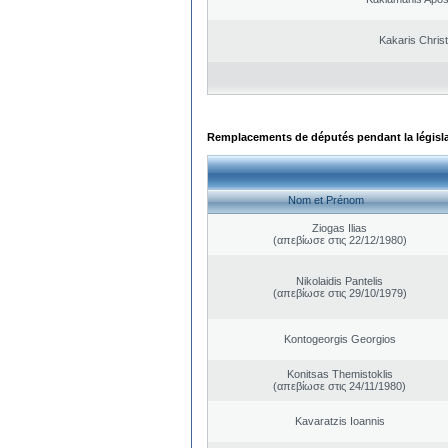
Kakaris Chris
Remplacements de députés pendant la législ
Nom et Prénom
Ziogas Ilias
(απεβίωσε στις 22/12/1980)
Nikolaidis Pantelis
(απεβίωσε στις 29/10/1979)
Kontogeorgis Georgios
Konitsas Themistoklis
(απεβίωσε στις 24/11/1980)
Kavaratzis Ioannis