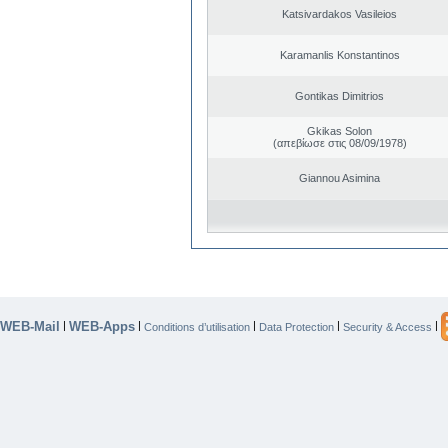
Katsivardakos Vasileios
Karamanlis Konstantinos
Gontikas Dimitrios
Gkikas Solon
(απεβίωσε στις 08/09/1978)
Giannou Asimina
WEB-Mail
WEB-Apps
|
|
|
|
|
Conditions d’utilisation
Data Protection
Security & Access