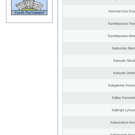
Kanonarchos Eva
Kanellopoulos Pan
Kanellopoulos Ath
Kalteziotis Niko
Kaloudis Nikol
Kaloudis Dimitr
Kalogiannis Konst
Kallias Konstan
Kallergis Lykou
Kalantzakos Arist
Kaklamanis Apos