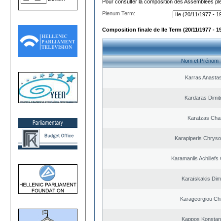
Pour consulter la composition des Assemblées plé
Plenum Term:
Composition finale de IIe Term (20/11/1977 - 1
Nom et Prénom
Karras Anastas
Kardaras Dimit
Karatzas Char
Karapiperis Chrys
Karamanlis Achillefs
Karaïskakis Dimi
Karageorgiou Chr
Kappos Konstan