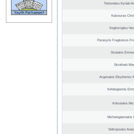
Tektonidou Kyriaki A
Katsouras Chri
Kegkeroglou Vasi
Parasyris Fragkiskos Fr
Stratakis Emman
Skrafnaki Mar
Avgenakis Eleytherios 
Kefalogiannis Emm
Kritsotakis Mic
Michelogiannakis 
Sidiropoulos Anas