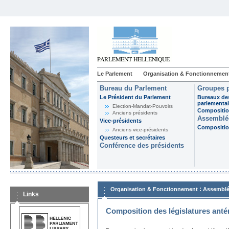
Le Parlement
Organisation & Fonctionnemen
Bureau du Parlement
Groupes p
Le Président du Parlement
Bureaux de
parlementai
Election-Mandat-Pouvoirs
Composition
Anciens présidents
Assemblée
Vice-présidents
Composition
Anciens vice-présidents
Questeurs et secrétaires
Conférence des présidents
:
Organisation & Fonctionnement
Assemblé
Links
Composition des législatures anté