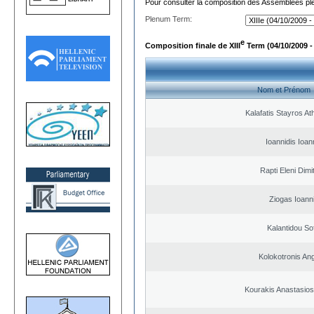
Pour consulter la composition des Assemblées plé
Plenum Term:
e
Composition finale de XIII
Term (04/10/2009 -
Nom et Prénom
Kalafatis Stayros A
Ioannidis Ioan
Rapti Eleni Dimi
Ziogas Ioann
Kalantidou Sof
Kolokotronis An
Kourakis Anastasios