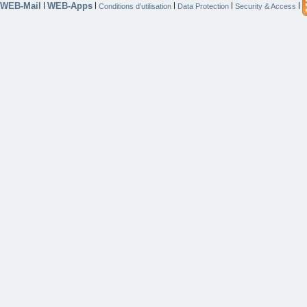
WEB-Mail
WEB-Apps
|
|
|
|
|
Conditions d’utilisation
Data Protection
Security & Access