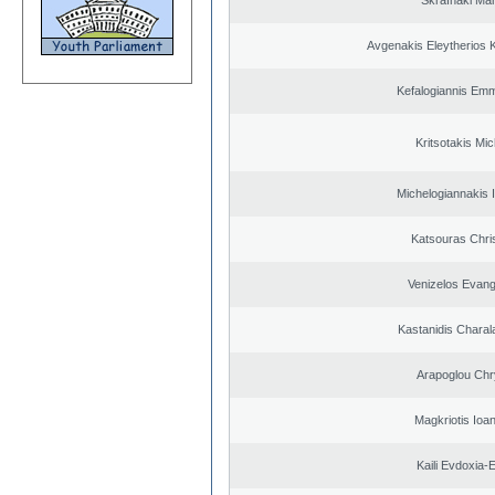
Skrafnaki Mar
Avgenakis Eleytherios 
Kefalogiannis Emm
Kritsotakis Mic
Michelogiannakis 
Katsouras Chri
Venizelos Evang
Kastanidis Chara
Arapoglou Chr
Magkriotis Ioa
Kaili Evdoxia-