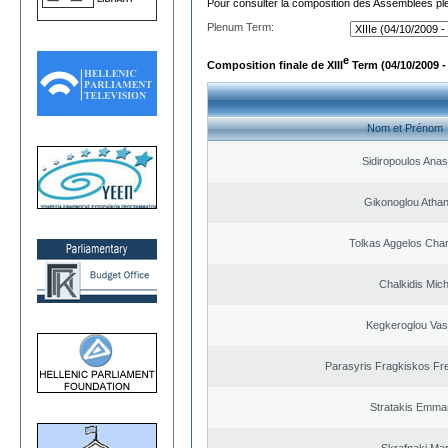
Pour consulter la composition des Assemblées plé
Plenum Term:
e
Composition finale de XIII
Term (04/10/2009 -
Nom et Prénom
Sidiropoulos Anas
Gikonoglou Atha
Tolkas Aggelos Cha
Chalkidis Mich
Kegkeroglou Vasi
Parasyris Fragkiskos Fr
Stratakis Emman