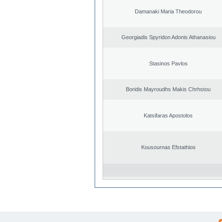
Damanaki Maria Theodorou
Georgiadis Spyridon Adonis Athanasiou
Stasinos Pavlos
Boridis Mayroudhs Makis Chrhstou
Katsifaras Apostolos
Kousournas Efstathios