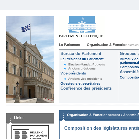
Le Parlement
Organisation & Fonctionnemen
Bureau du Parlement
Groupes p
Le Président du Parlement
Bureaux de
parlementai
Election-Mandat-Pouvoirs
Composition
Anciens présidents
Assemblée
Vice-présidents
Composition
Anciens vice-présidents
Questeurs et secrétaires
Conférence des présidents
:
Organisation & Fonctionnement
Assemblé
Links
Composition des législatures anté