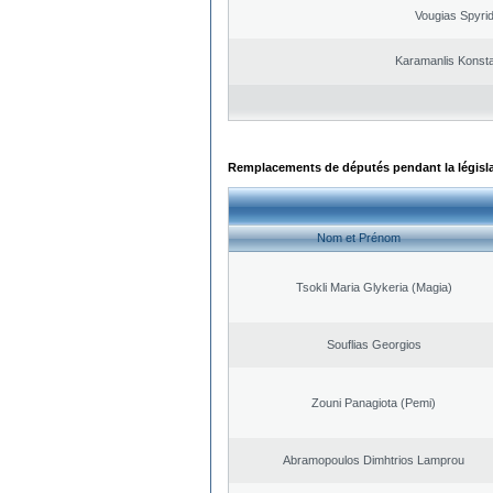
Vougias Spyri
Karamanlis Konsta
Remplacements de députés pendant la législ
Nom et Prénom
Tsokli Maria Glykeria (Magia)
Souflias Georgios
Zouni Panagiota (Pemi)
Abramopoulos Dimhtrios Lamprou