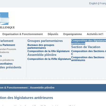
English
|
Franç
Organisation & Fonctionnement
Députés
Organigramme
Activités int'l
Parlement
Groupes parlementaires
Composition des législatur
antérieures
du Parlement
Bureaux des groupes
Section de Vacation
parlementaires
andat-Pouvoirs
Composition de la XXe législature
Composition des Sections A
ésidents
C
Assemblée plénière
ts
Composition des Sections
Composition de la XVIIe législature
ce-présidents
antérieures
ecrétaires
des présidents
:
ion & Fonctionnement
Assemblée plénière
ion des législatures antérieures