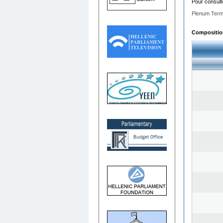
Pour consult
Plenum Term
Composition 