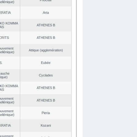
Phocide
ellénique)
KRATIA
Arta
KO KOMMA
ATHENES Β
AS
CRITS
ATHENES Β
ouvement
Αttique (agglomération)
ellénique)
S.
Eubée
Gauche
Cyclades
ique)
KO KOMMA
ATHENES Β
AS
ouvement
ATHENES Β
ellénique)
ouvement
Pieria
ellénique)
KRATIA
Kozani
ouvement