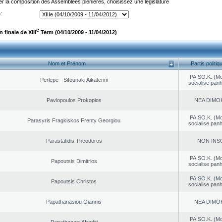
er la composition des Assemblées plénières, choisissez une législature
:
e
finale de XIII
Term (04/10/2009 - 11/04/2012)
Nom et Prénom
Partis politiq
PA.SO.K. (M
Perlepe - Sifounaki Aikaterini
socialise panh
Pavlopoulos Prokopios
NEA DΙMO
PA.SO.K. (M
Parasyris Fragkiskos Frenty Georgiou
socialise panh
Parastatidis Theodoros
NON INS
PA.SO.K. (M
Papoutsis Dimitrios
socialise panh
PA.SO.K. (M
Papoutsis Christos
socialise panh
Papathanasiou Giannis
NEA DΙMO
PA.SO.K. (M