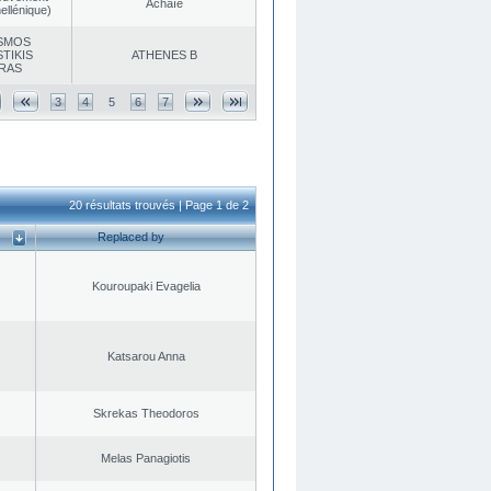
Achaïe
ellénique)
SMOS
TIKIS
ATHENES Β
RAS
3
4
5
6
7
20 résultats trouvés | Page 1 de 2
Replaced by
Kouroupaki Evagelia
Katsarou Anna
Skrekas Theodoros
Melas Panagiotis