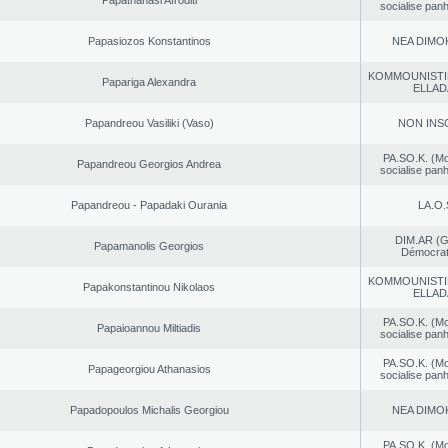
Papathanasi Afroditi
socialise panh
Papasiozos Konstantinos
NEA DΙMO
KOMMOUNISTI
Papariga Alexandra
ELLAD
Papandreou Vasiliki (Vaso)
NON INS
PA.SO.K. (M
Papandreou Georgios Andrea
socialise panh
Papandreou - Papadaki Ourania
LA.O.
DIM.AR (
Papamanolis Georgios
Démocrat
KOMMOUNISTI
Papakonstantinou Nikolaos
ELLAD
PA.SO.K. (M
Papaioannou Miltiadis
socialise panh
PA.SO.K. (M
Papageorgiou Athanasios
socialise panh
Papadopoulos Michalis Georgiou
NEA DΙMO
PA.SO.K. (M