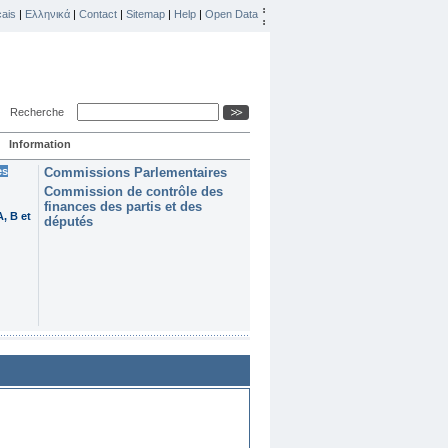
ais
|
Ελληνικά
|
Contact
|
Sitemap
|
Help
|
Open Data
Recherche
Information
es
Commissions Parlementaires
Commission de contrôle des
finances des partis et des
, B et
députés