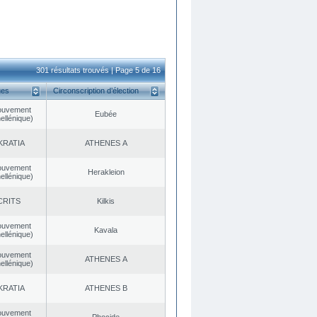
301 résultats trouvés | Page 5 de 16
ues
Circonscription d’élection
ouvement
Eubée
ellénique)
KRATIA
ATHENES Α
ouvement
Herakleion
ellénique)
CRITS
Kilkis
ouvement
Kavala
ellénique)
ouvement
ATHENES Α
ellénique)
KRATIA
ATHENES Β
ouvement