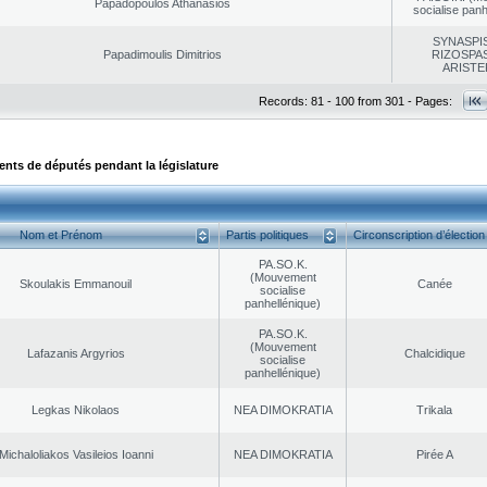
Papadopoulos Athanasios
socialise panh
SYNASPI
Papadimoulis Dimitrios
RIZOSPAS
ARISTE
Records: 81 - 100 from 301 - Pages:
ts de députés pendant la législature
Nom et Prénom
Partis politiques
Circonscription d’élection
PA.SO.K.
(Mouvement
Skoulakis Emmanouil
Canée
socialise
panhellénique)
PA.SO.K.
(Mouvement
Lafazanis Argyrios
Chalcidique
socialise
panhellénique)
Legkas Nikolaos
NEA DΙMOKRATIA
Trikala
Michaloliakos Vasileios Ioanni
NEA DΙMOKRATIA
Pirée A