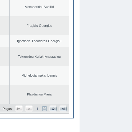
Alexandridou Vasiliki
Fragidis Georgios
Ignatiadis Theodoros Georgiou
Tektonidou Kyriaki Anastasiou
Michelogiannakis Ioannis
Klavdianou Maria
 - Pages:
1
2