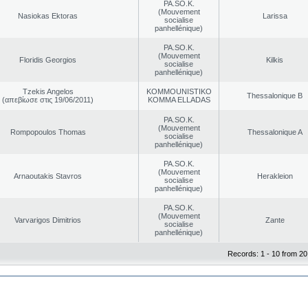
PA.SO.K.
(Mouvement
Nasiokas Ektoras
Larissa
socialise
panhellénique)
PA.SO.K.
(Mouvement
Floridis Georgios
Kilkis
socialise
panhellénique)
Tzekis Angelos
KOMMOUNISTIKO
Thessalonique B
(απεβίωσε στις 19/06/2011)
KOMMA ELLADAS
PA.SO.K.
(Mouvement
Rompopoulos Thomas
Thessalonique A
socialise
panhellénique)
PA.SO.K.
(Mouvement
Arnaoutakis Stavros
Herakleion
socialise
panhellénique)
PA.SO.K.
(Mouvement
Varvarigos Dimitrios
Zante
socialise
panhellénique)
Records: 1 - 10 from 20