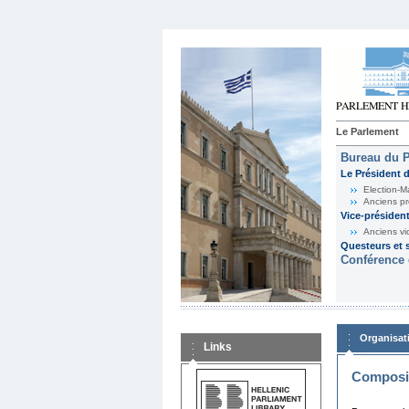
Le Parlement
Bureau du 
Le Président 
Election-M
Anciens pr
Vice-présiden
Anciens vi
Questeurs et s
Conférence 
Organisat
Links
Composit