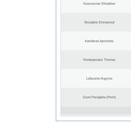
Kousournas Efstathios
Skoulakis Emmanouil
Katsifaras Apostolos
Rompopoulos Thomas
Lafazanis Argyrios
Zouni Panagiota (Pemi)