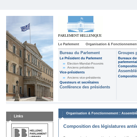
Le Parlement
Organisation & Fonctionnemen
Bureau du Parlement
Groupes p
Le Président du Parlement
Bureaux de
parlementai
Election-Mandat-Pouvoirs
Composition
Anciens présidents
Assemblée
Vice-présidents
Composition
Anciens vice-présidents
Questeurs et secrétaires
Conférence des présidents
:
Organisation & Fonctionnement
Assemblé
Links
Composition des législatures anté