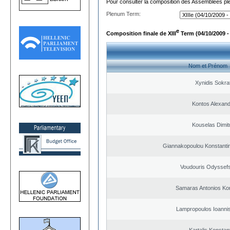
Pour consulter la composition des Assemblées plé
Plenum Term:
e
Composition finale de XIII
Term (04/10/2009 -
Nom et Prénom
Xynidis Sokra
Kontos Alexan
Kouselas Dimit
Giannakopoulou Konstantin
Voudouris Odyssefs
Samaras Antonios Ko
Lampropoulos Ioannis