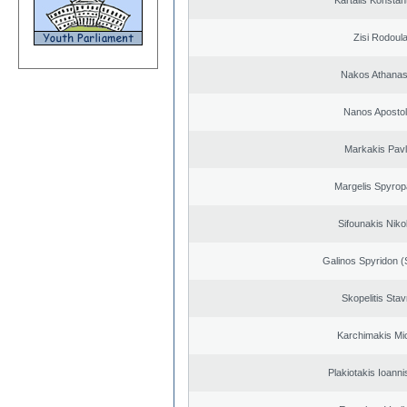
Kartalis Konstan
Zisi Rodoul
Nakos Athanas
Nanos Aposto
Markakis Pav
Margelis Spyro
Sifounakis Niko
Galinos Spyridon (
Skopelitis Stav
Karchimakis Mic
Plakiotakis Ioanni