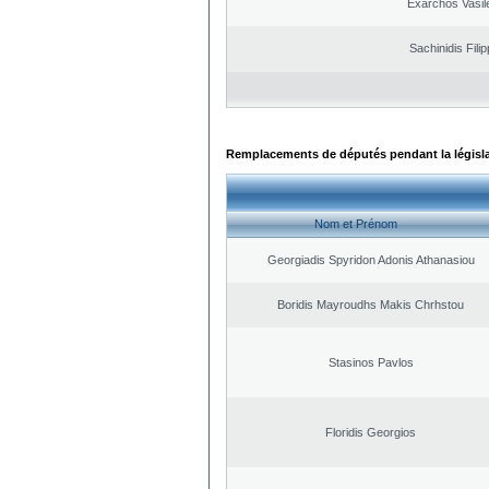
Exarchos Vasil
Sachinidis Fili
Remplacements de députés pendant la législ
Nom et Prénom
Georgiadis Spyridon Adonis Athanasiou
Boridis Mayroudhs Makis Chrhstou
Stasinos Pavlos
Floridis Georgios