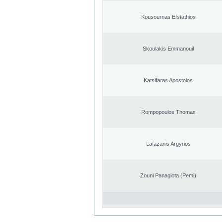
Kousournas Efstathios
Skoulakis Emmanouil
Katsifaras Apostolos
Rompopoulos Thomas
Lafazanis Argyrios
Zouni Panagiota (Pemi)