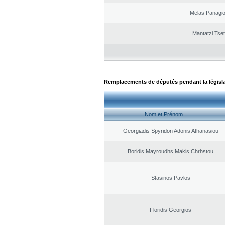
Melas Panagio
Mantatzi Tset
Remplacements de députés pendant la législ
Nom et Prénom
Georgiadis Spyridon Adonis Athanasiou
Boridis Mayroudhs Makis Chrhstou
Stasinos Pavlos
Floridis Georgios