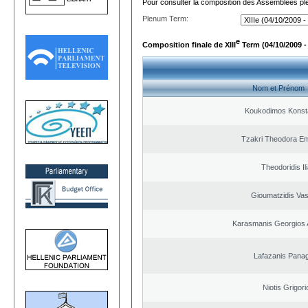
Pour consulter la composition des Assemblées plé
Plenum Term:
e
Composition finale de XIII
Term (04/10/2009 -
Nom et Prénom
Koukodimos Konst
Tzakri Theodora E
Theodoridis Il
Gioumatzidis Vas
Karasmanis Georgios 
Lafazanis Panag
Niotis Grigori