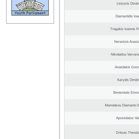
Lintzeris Dimit
Diamantidis Ioa
Tragakis Ioannis P
Nerantzis Anast
Nikolaidou Varvara
Anatolakis Geor
Karydis Dimitr
Benteniotis Emma
Manolakou Diamanto 
Apostolatos Vai
Dritsas Theod