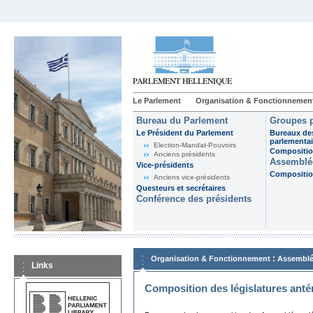
Le Parlement
Organisation & Fonctionnemen
Bureau du Parlement
Groupes p
Le Président du Parlement
Bureaux de
parlementai
Election-Mandat-Pouvoirs
Composition
Anciens présidents
Assemblée
Vice-présidents
Composition
Anciens vice-présidents
Questeurs et secrétaires
Conférence des présidents
:
Organisation & Fonctionnement
Assemblé
Links
Composition des législatures anté