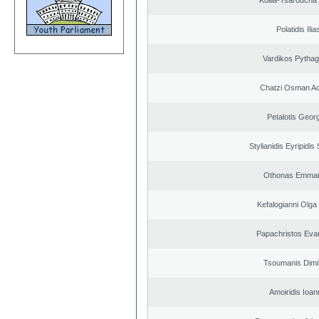
Kollia-Tsaroucha
Polatidis Ilia
Vardikos Pytha
Chatzi Osman A
Petalotis Geor
Stylianidis Eyripidis
Othonas Emman
Kefalogianni Olga 
Papachristos Eva
Tsoumanis Dimit
Amoiridis Ioan