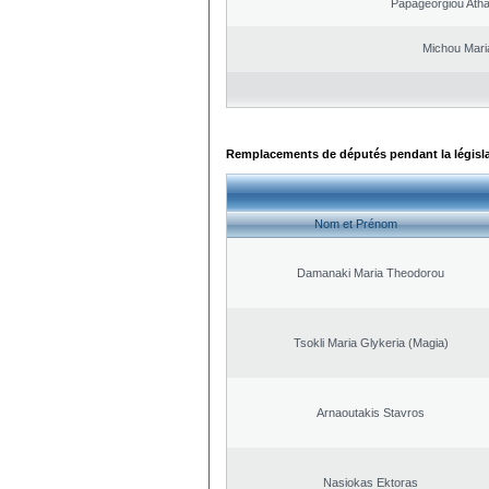
Papageorgiou Ath
Michou Mari
Remplacements de députés pendant la législ
Nom et Prénom
Damanaki Maria Theodorou
Tsokli Maria Glykeria (Magia)
Arnaoutakis Stavros
Nasiokas Ektoras