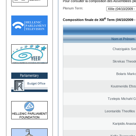
Pour consulter la composition des Assemblées plé
Plenum Term:
e
Composition finale de XIII
Term (04/10/2009 -
Nom et Prénom
Chatzigakis Soti
Skrekas Theod
Bolaris Mark
Koutmeridis Efst
Tzelepis Michahl G
Leontaridis Theofilo
Karipidis Anast