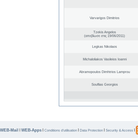
Varvarigos Dimitrios
Tzekis Angelos
(απεβίωσε στις 19/06/2011)
Legkas Nikolaos
Michaloliakos Vasileios Ioanni
Abramopoulos Dimhtrios Lamprou
Souflias Georgios
WEB-Mail
WEB-Apps
|
|
|
|
|
Conditions d’utilisation
Data Protection
Security & Access