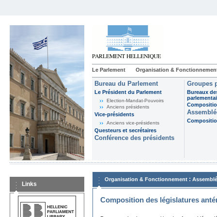
Le Parlement
Organisation & Fonctionnemen
Bureau du Parlement
Groupes p
Le Président du Parlement
Bureaux de
parlementai
Election-Mandat-Pouvoirs
Composition
Anciens présidents
Assemblée
Vice-présidents
Composition
Anciens vice-présidents
Questeurs et secrétaires
Conférence des présidents
:
Organisation & Fonctionnement
Assemblé
Links
Composition des législatures anté