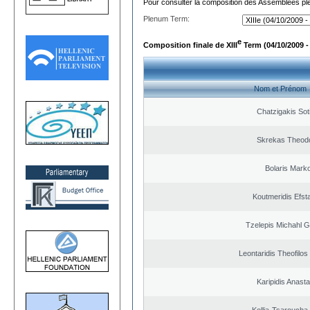
Pour consulter la composition des Assemblées plé
Plenum Term:
e
Composition finale de XIII
Term (04/10/2009 -
Nom et Prénom
Chatzigakis Soti
Skrekas Theod
Bolaris Mark
Koutmeridis Efst
Tzelepis Michahl G
Leontaridis Theofilo
Karipidis Anast