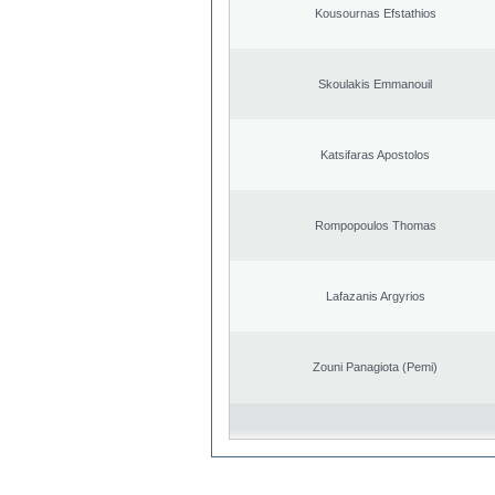
Kousournas Efstathios
Skoulakis Emmanouil
Katsifaras Apostolos
Rompopoulos Thomas
Lafazanis Argyrios
Zouni Panagiota (Pemi)