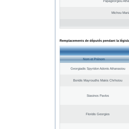
Papageorgiou Ath
Michou Mari
Remplacements de députés pendant la législ
Nom et Prénom
Georgiadis Spyridon Adonis Athanasiou
Boridis Mayroudhs Makis Chrhstou
Stasinos Pavlos
Floridis Georgios