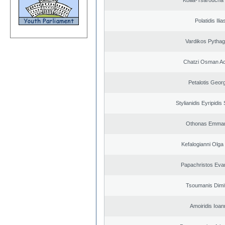
Kollia-Tsaroucha
Polatidis Ilia
Vardikos Pytha
Chatzi Osman A
Petalotis Geor
Stylianidis Eyripidis
Othonas Emman
Kefalogianni Olga 
Papachristos Eva
Tsoumanis Dimit
Amoiridis Ioan