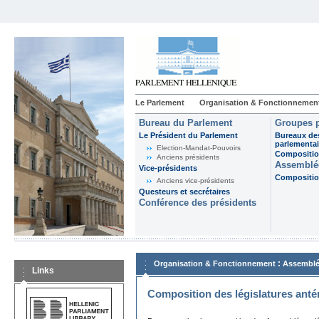
Le Parlement
Organisation & Fonctionnemen
Bureau du Parlement
Groupes p
Le Président du Parlement
Bureaux de
parlementai
Election-Mandat-Pouvoirs
Composition
Anciens présidents
Assemblée
Vice-présidents
Composition
Anciens vice-présidents
Questeurs et secrétaires
Conférence des présidents
:
Organisation & Fonctionnement
Assemblé
Links
Composition des législatures anté