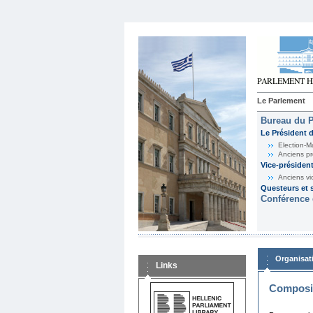
Le Parlement
Bureau du 
Le Président 
Election-M
Anciens pr
Vice-présiden
Anciens vi
Questeurs et s
Conférence 
Organisat
Links
Composit