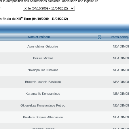
er la composition des Assemblées plénières, choisissez une législature
:
e
finale de XIII
Term (04/10/2009 - 11/04/2012)
Nom et Prénom
Partis politiq
Apostolakos Grigorios
NEA DΙMO
Bekiris Michail
NEA DΙMO
Nikolopoulos Nikolaos
NEA DΙMO
Broutsis Ioannis Basileiou
NEA DΙMO
Karamanlis Konstantinos
NEA DΙMO
Gkioulekas Konstantinos Petrou
NEA DΙMO
Kalafatis Stayros Athanasiou
NEA DΙMO