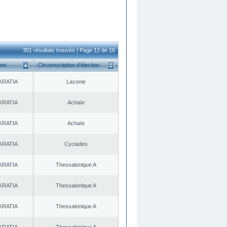
301 résultats trouvés | Page 12 de 16
ues
Circonscription d’élection
KRATIA
Laconie
KRATIA
Achaïe
KRATIA
Achaïe
KRATIA
Cyclades
KRATIA
Thessalonique A
KRATIA
Thessalonique A
KRATIA
Thessalonique A