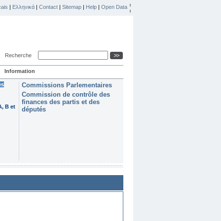
ais
|
Ελληνικά
|
Contact
|
Sitemap
|
Help
|
Open Data
Recherche
Information
es
Commissions Parlementaires
Commission de contrôle des
finances des partis et des
, B et
députés