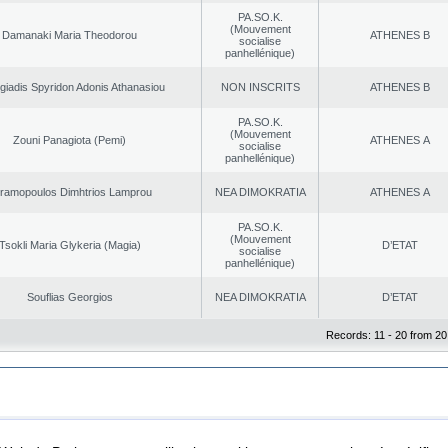
PA.SO.K.
(Mouvement
Damanaki Maria Theodorou
ATHENES Β
socialise
panhellénique)
giadis Spyridon Adonis Athanasiou
NON INSCRITS
ATHENES Β
PA.SO.K.
(Mouvement
Zouni Panagiota (Pemi)
ATHENES Α
socialise
panhellénique)
ramopoulos Dimhtrios Lamprou
NEA DΙMOKRATIA
ATHENES Α
PA.SO.K.
(Mouvement
Tsokli Maria Glykeria (Magia)
D’ETAT
socialise
panhellénique)
Souflias Georgios
NEA DΙMOKRATIA
D’ETAT
Records: 11 - 20 from 20
|
|
ta Protection
Security & Access