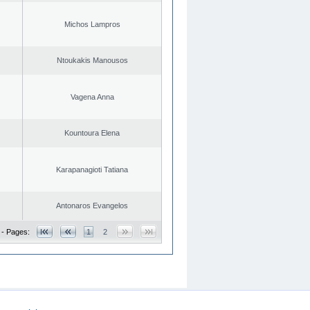
Michos Lampros
Ntoukakis Manousos
Vagena Anna
Kountoura Elena
Karapanagioti Tatiana
Antonaros Evangelos
 - Pages:
1
2