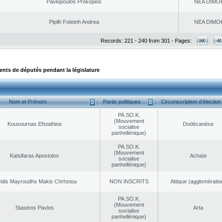
Pavlopoulos Prokopios
NEA DΙMO
Pipilh Foteinh Andrea
NEA DΙMO
Records: 221 - 240 from 301 - Pages:
ts de députés pendant la législature
Nom et Prénom
Partis politiques
Circonscription d’élection
PA.SO.K.
(Mouvement
Kousournas Efstathios
Dodécanèse
socialise
panhellénique)
PA.SO.K.
(Mouvement
Katsifaras Apostolos
Achaïe
socialise
panhellénique)
ridis Mayroudhs Makis Chrhstou
NON INSCRITS
Αttique (agglomératio
PA.SO.K.
(Mouvement
Stasinos Pavlos
Arta
socialise
panhellénique)