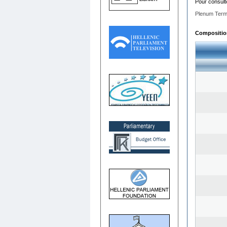
Pour consult
Plenum Term
Composition 