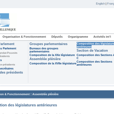
English
|
Franç
Organisation & Fonctionnement
Députés
Organigramme
Activités int'l
Parlement
Groupes parlementaires
Composition des législatur
antérieures
du Parlement
Bureaux des groupes
Section de Vacation
parlementaires
andat-Pouvoirs
Composition de la XXe législature
Composition des Sections A
ésidents
C
Assemblée plénière
ts
Composition des Sections
Composition de la XVIIe législature
ce-présidents
antérieures
ecrétaires
des présidents
:
ion & Fonctionnement
Assemblée plénière
ion des législatures antérieures