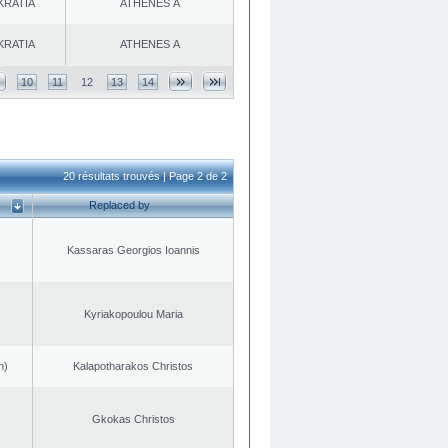
KRATIA
ATHENES Α
KRATIA
ATHENES Α
10
11
12
13
14
20 résultats trouvés | Page 2 de 2
Replaced by
Kassaras Georgios Ioannis
Kyriakopoulou Maria
n)
Kalapotharakos Christos
Gkokas Christos