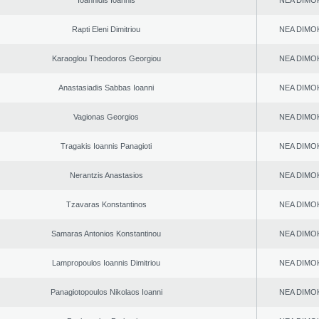
Ioannidis Ioannis
NEA DΙMO
Rapti Eleni Dimitriou
NEA DΙMO
Karaoglou Theodoros Georgiou
NEA DΙMO
Anastasiadis Sabbas Ioanni
NEA DΙMO
Vagionas Georgios
NEA DΙMO
Tragakis Ioannis Panagioti
NEA DΙMO
Nerantzis Anastasios
NEA DΙMO
Tzavaras Konstantinos
NEA DΙMO
Samaras Antonios Konstantinou
NEA DΙMO
Lampropoulos Ioannis Dimitriou
NEA DΙMO
Panagiotopoulos Nikolaos Ioanni
NEA DΙMO