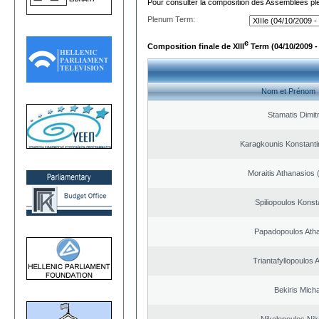
Pour consulter la composition des Assemblées plé
Plenum Term:
e
Composition finale de XIII
Term (04/10/2009 -
Nom et Prénom
Stamatis Dimitr
Karagkounis Konstant
Moraitis Athanasios
Spiliopoulos Konst
Papadopoulos Ath
Triantafyllopoulos
Bekiris Micha