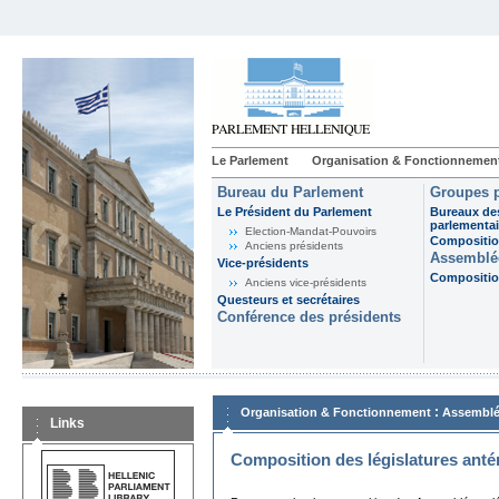
Le Parlement
Organisation & Fonctionnemen
Bureau du Parlement
Groupes p
Le Président du Parlement
Bureaux de
parlementai
Election-Mandat-Pouvoirs
Composition
Anciens présidents
Assemblée
Vice-présidents
Composition
Anciens vice-présidents
Questeurs et secrétaires
Conférence des présidents
:
Organisation & Fonctionnement
Assemblé
Links
Composition des législatures anté