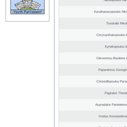
Nikolopoulos Nik
Karathanasopoulos Niko
Tsoukalis Niko
Chrysanthakopoulos 
Kyriakopoulou M
Oikonomou Basileios 
Papandreou Georgio
Christofilopoulou Para
Pagkalos Theod
Aspradakis Panteleimon
Vrettos Konstantinos