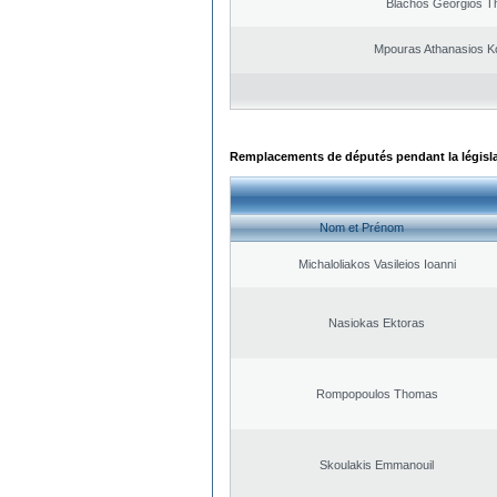
Blachos Georgios T
Mpouras Athanasios K
Remplacements de députés pendant la législ
Nom et Prénom
Michaloliakos Vasileios Ioanni
Nasiokas Ektoras
Rompopoulos Thomas
Skoulakis Emmanouil