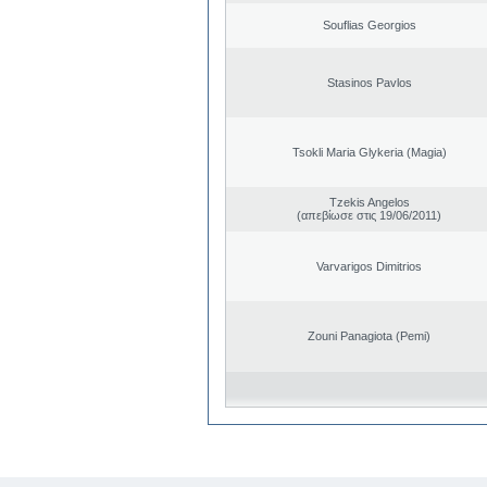
Souflias Georgios
Stasinos Pavlos
Tsokli Maria Glykeria (Magia)
Tzekis Angelos
(απεβίωσε στις 19/06/2011)
Varvarigos Dimitrios
Zouni Panagiota (Pemi)