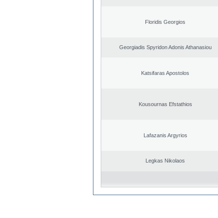
Floridis Georgios
Georgiadis Spyridon Adonis Athanasiou
Katsifaras Apostolos
Kousournas Efstathios
Lafazanis Argyrios
Legkas Nikolaos