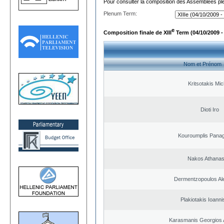
Pour consulter la composition des Assemblées plé
Plenum Term:
e
Composition finale de XIII
Term (04/10/2009 -
Nom et Prénom
Kritsotakis Mic
Dioti Iro
Kouroumplis Panagi
Nakos Athanas
Dermentzopoulos Al
Plakiotakis Ioanni
Karasmanis Georgios 