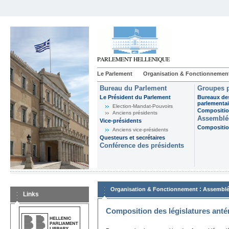
Le Parlement
Organisation & Fonctionnemen
Bureau du Parlement
Groupes p
Le Président du Parlement
Bureaux de
parlementai
Election-Mandat-Pouvoirs
Composition
Anciens présidents
Assemblée
Vice-présidents
Composition
Anciens vice-présidents
Questeurs et secrétaires
Conférence des présidents
:
Organisation & Fonctionnement
Assemblé
Links
Composition des législatures anté