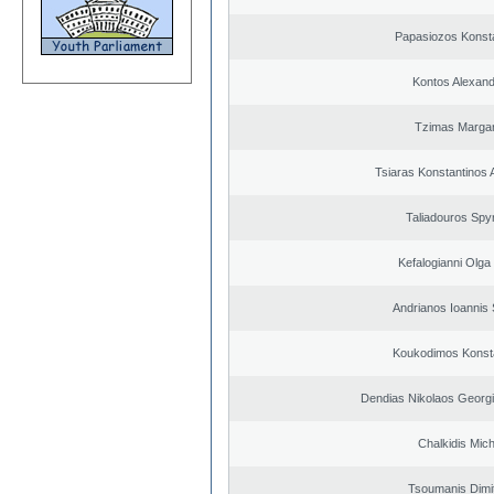
Papasiozos Konst
Kontos Alexan
Tzimas Margari
Tsiaras Konstantinos 
Taliadouros Spy
Kefalogianni Olga 
Andrianos Ioannis 
Koukodimos Konst
Dendias Nikolaos Georg
Chalkidis Mich
Tsoumanis Dimit