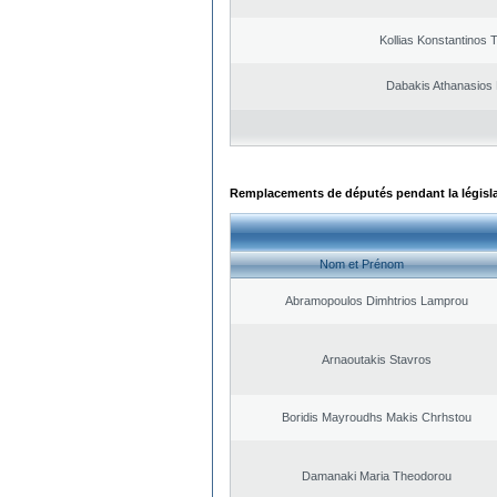
Kollias Konstantinos 
Dabakis Athanasios 
Remplacements de députés pendant la législ
Nom et Prénom
Abramopoulos Dimhtrios Lamprou
Arnaoutakis Stavros
Boridis Mayroudhs Makis Chrhstou
Damanaki Maria Theodorou