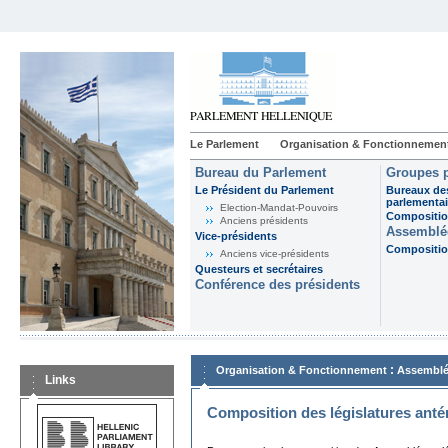
Le Parlement
Organisation & Fonctionnemen
Bureau du Parlement
Groupes p
Le Président du Parlement
Bureaux de
parlementai
Election-Mandat-Pouvoirs
Composition
Anciens présidents
Assemblée
Vice-présidents
Composition
Anciens vice-présidents
Questeurs et secrétaires
Conférence des présidents
:
Organisation & Fonctionnement
Assemblé
Links
Composition des législatures anté