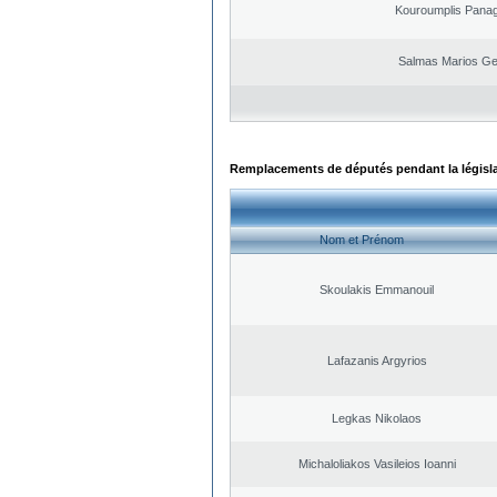
Kouroumplis Panagi
Salmas Marios Ge
Remplacements de députés pendant la législ
Nom et Prénom
Skoulakis Emmanouil
Lafazanis Argyrios
Legkas Nikolaos
Michaloliakos Vasileios Ioanni