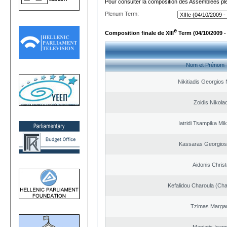
Pour consulter la composition des Assemblées plé
Plenum Term:
e
Composition finale de XIII
Term (04/10/2009 -
Nom et Prénom
Nikitiadis Georgios
Zoidis Nikola
Iatridi Tsampika Mik
Kassaras Georgios
Aidonis Chris
Kefalidou Charoula (Cha
Tzimas Margari