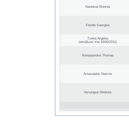
Nasiokas Ektoras
Floridis Georgios
Tzekis Angelos
(απεβίωσε στις 19/06/2011)
Rompopoulos Thomas
Arnaoutakis Stavros
Varvarigos Dimitrios