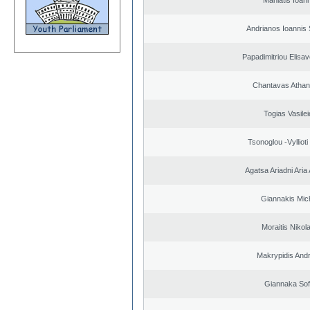
Maniatis Ioan
Andrianos Ioannis 
Papadimitriou Elisav
Chantavas Athan
Togias Vasilei
Tsonoglou -Vyllioti 
Agatsa Ariadni Aria 
Giannakis Mich
Moraitis Nikol
Makrypidis And
Giannaka Sof