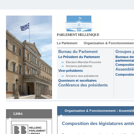
Le Parlement
Organisation & Fonctionnemen
Bureau du Parlement
Groupes p
Le Président du Parlement
Bureaux de
parlementai
Election-Mandat-Pouvoirs
Composition
Anciens présidents
Assemblée
Vice-présidents
Composition
Anciens vice-présidents
Questeurs et secrétaires
Conférence des présidents
:
Organisation & Fonctionnement
Assemblé
Links
Composition des législatures anté