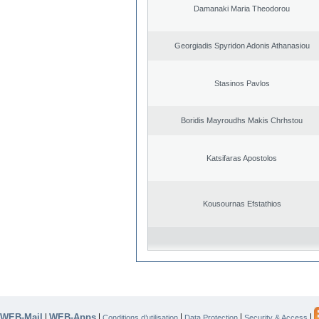
Damanaki Maria Theodorou
Georgiadis Spyridon Adonis Athanasiou
Stasinos Pavlos
Boridis Mayroudhs Makis Chrhstou
Katsifaras Apostolos
Kousournas Efstathios
WEB-Mail
WEB-Apps
|
|
|
|
|
Conditions d’utilisation
Data Protection
Security & Access