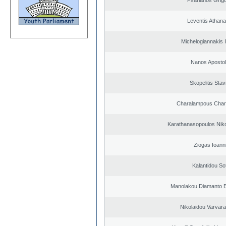
Psarianos Grigo
Leventis Athana
Michelogiannakis 
Nanos Aposto
Skopelitis Stav
Charalampous Char
Karathanasopoulos Niko
Ziogas Ioann
Kalantidou Sof
Manolakou Diamanto 
Nikolaidou Varvara