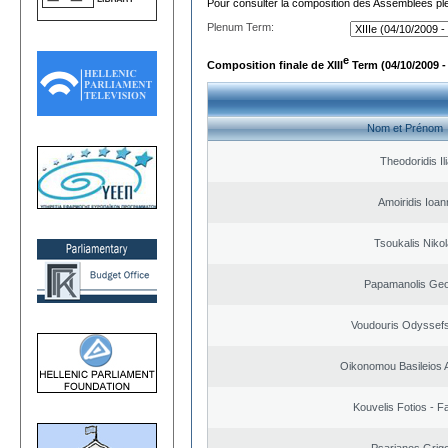
Pour consulter la composition des Assemblées plé
Plenum Term:
e
Composition finale de XIII
Term (04/10/2009 -
Nom et Prénom
Theodoridis Il
Amoiridis Ioan
Tsoukalis Niko
Papamanolis Geo
Voudouris Odyssefs
Oikonomou Basileios 
Kouvelis Fotios - F