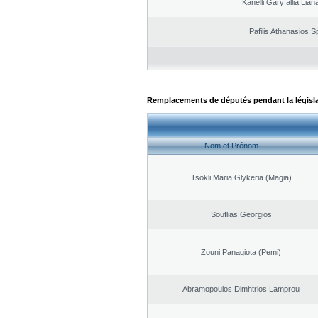
Kanelli Garyfallia Lia
Pafilis Athanasios 
Remplacements de députés pendant la législ
Nom et Prénom
Tsokli Maria Glykeria (Magia)
Souflias Georgios
Zouni Panagiota (Pemi)
Abramopoulos Dimhtrios Lamprou