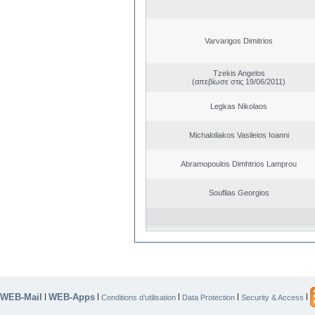
Varvarigos Dimitrios
Tzekis Angelos
(απεβίωσε στις 19/06/2011)
Legkas Nikolaos
Michaloliakos Vasileios Ioanni
Abramopoulos Dimhtrios Lamprou
Souflias Georgios
WEB-Mail
WEB-Apps
|
|
|
|
|
Conditions d’utilisation
Data Protection
Security & Access