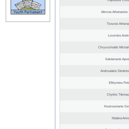
Papoutsis Chri
Alevras Athanasios
Tsouras Athana
Loverdos Andr
Chrysochoidis Michahl
Kaklamanis Apos
Androulakis Dimitrio
Efthymiou Pet
Chytiris Tilema
Koutroumanis Ge
Ntalara Ann