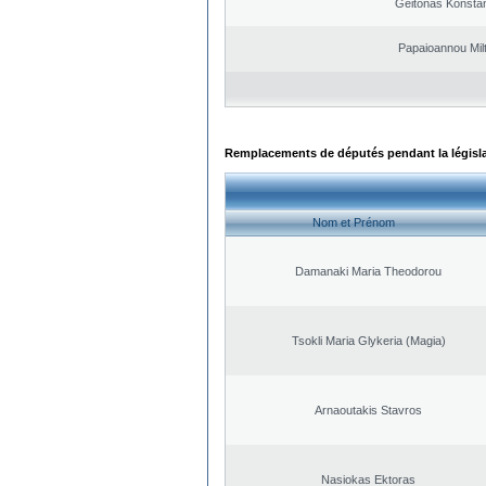
Geitonas Konstan
Papaioannou Milt
Remplacements de députés pendant la législ
Nom et Prénom
Damanaki Maria Theodorou
Tsokli Maria Glykeria (Magia)
Arnaoutakis Stavros
Nasiokas Ektoras