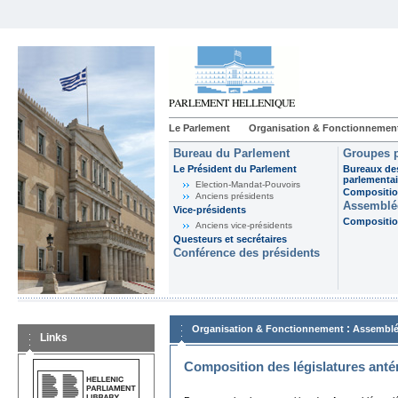
Le Parlement
Organisation & Fonctionnemen
Bureau du Parlement
Groupes p
Le Président du Parlement
Bureaux de
parlementai
Election-Mandat-Pouvoirs
Composition
Anciens présidents
Assemblée
Vice-présidents
Composition
Anciens vice-présidents
Questeurs et secrétaires
Conférence des présidents
:
Organisation & Fonctionnement
Assemblé
Links
Composition des législatures anté