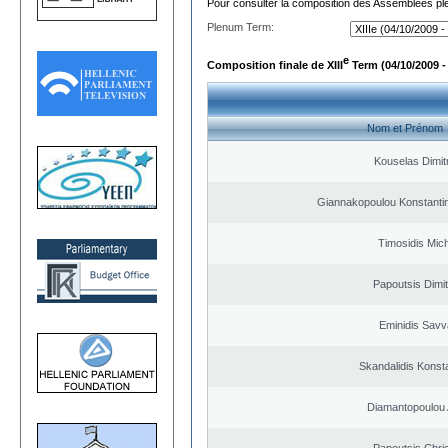
Pour consulter la composition des Assemblées plé
Plenum Term:
e
Composition finale de XIII
Term (04/10/2009 -
Nom et Prénom
Kouselas Dimit
Giannakopoulou Konstantin
Timosidis Mich
Papoutsis Dimit
Eminidis Sav
Skandalidis Konst
Diamantopoulou