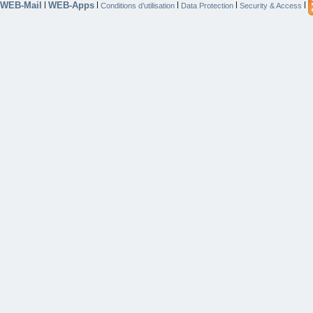
WEB-Mail
WEB-Apps
|
|
|
|
|
Conditions d’utilisation
Data Protection
Security & Access