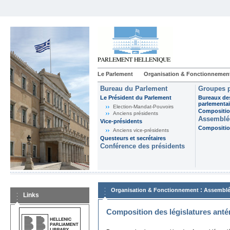
Le Parlement
Organisation & Fonctionnemen
Bureau du Parlement
Groupes p
Le Président du Parlement
Bureaux de
parlementai
Election-Mandat-Pouvoirs
Composition
Anciens présidents
Assemblée
Vice-présidents
Composition
Anciens vice-présidents
Questeurs et secrétaires
Conférence des présidents
:
Organisation & Fonctionnement
Assemblé
Links
Composition des législatures anté