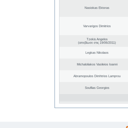
Nasiokas Ektoras
Varvarigos Dimitrios
Tzekis Angelos
(απεβίωσε στις 19/06/2011)
Legkas Nikolaos
Michaloliakos Vasileios Ioanni
Abramopoulos Dimhtrios Lamprou
Souflias Georgios