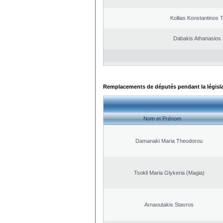
Kollias Konstantinos 
Dabakis Athanasios 
Remplacements de députés pendant la législ
Nom et Prénom
Damanaki Maria Theodorou
Tsokli Maria Glykeria (Magia)
Arnaoutakis Stavros