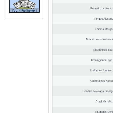
Papasiozos Konst
Kontos Alexan
Tzimas Margari
Tsiaras Konstantinos 
Taliadouros Spy
Kefalogianni Olga 
Andrianos Ioannis 
Koukodimos Konst
Dendias Nikolaos Georg
Chalkidis Mich
Tsoumanis Dimit