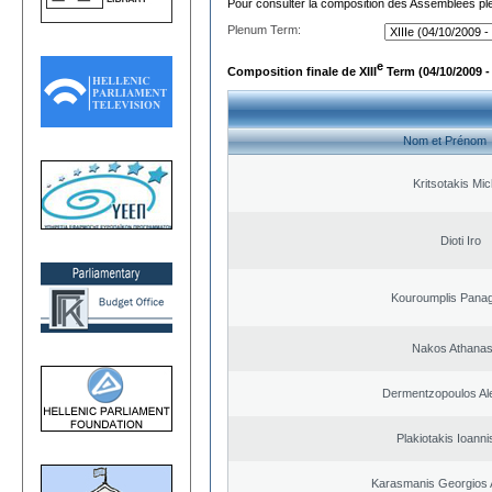
Pour consulter la composition des Assemblées plé
Plenum Term:
e
Composition finale de XIII
Term (04/10/2009 -
Nom et Prénom
Kritsotakis Mic
Dioti Iro
Kouroumplis Panagi
Nakos Athanas
Dermentzopoulos Al
Plakiotakis Ioanni
Karasmanis Georgios 