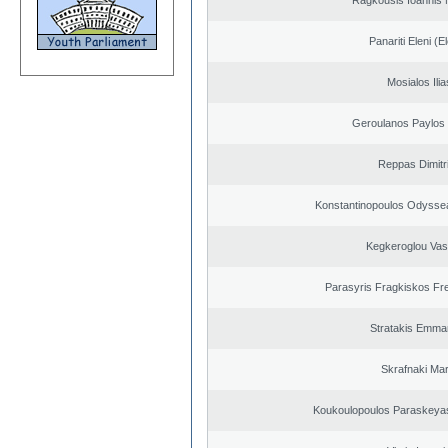
Ragkousis Ioannis 
Panariti Eleni (E
Mosialos Ilia
Geroulanos Paylos
Reppas Dimitr
Konstantinopoulos Odysse
Kegkeroglou Vasi
Parasyris Fragkiskos Fr
Stratakis Emman
Skrafnaki Mar
Koukoulopoulos Paraskeyas 