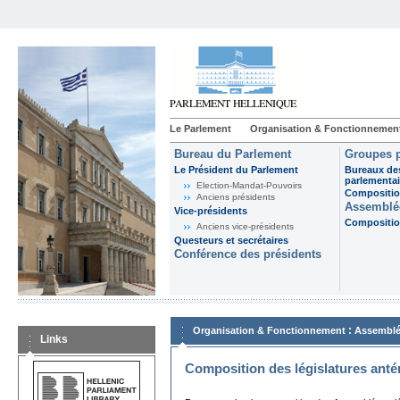
Le Parlement
Organisation & Fonctionnemen
Bureau du Parlement
Groupes p
Le Président du Parlement
Bureaux de
parlementai
Election-Mandat-Pouvoirs
Composition
Anciens présidents
Assemblée
Vice-présidents
Composition
Anciens vice-présidents
Questeurs et secrétaires
Conférence des présidents
:
Organisation & Fonctionnement
Assemblé
Links
Composition des législatures anté