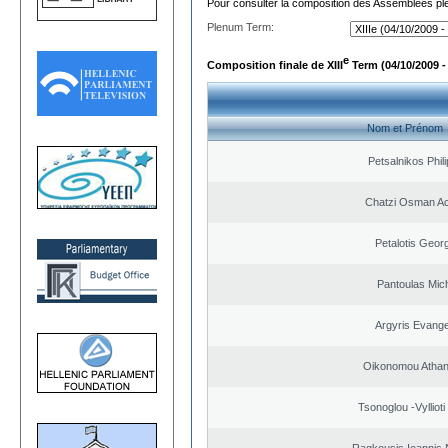
Pour consulter la composition des Assemblées plé
Plenum Term:
e
Composition finale de XIII
Term (04/10/2009 -
Nom et Prénom
Petsalnikos Phil
Chatzi Osman A
Petalotis Geor
Pantoulas Mich
Argyris Evange
Oikonomou Athan
Tsonoglou -Vyllioti 