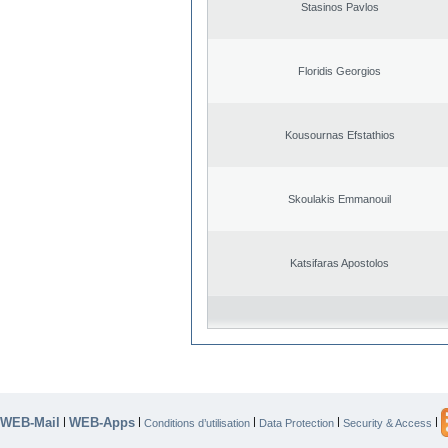
Stasinos Pavlos
Floridis Georgios
Kousournas Efstathios
Skoulakis Emmanouil
Katsifaras Apostolos
WEB-Mail
WEB-Apps
|
|
|
|
|
Conditions d’utilisation
Data Protection
Security & Access