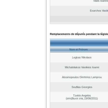
Vlatis Ioanni
Exarchos Vasil
Remplacements de députés pendant la législ
Nom et Prénom
Legkas Nikolaos
Michaloliakos Vasileios Ioanni
Abramopoulos Dimhtrios Lamprou
Souflias Georgios
Tzekis Angelos
(απεβίωσε στις 19/06/2011)