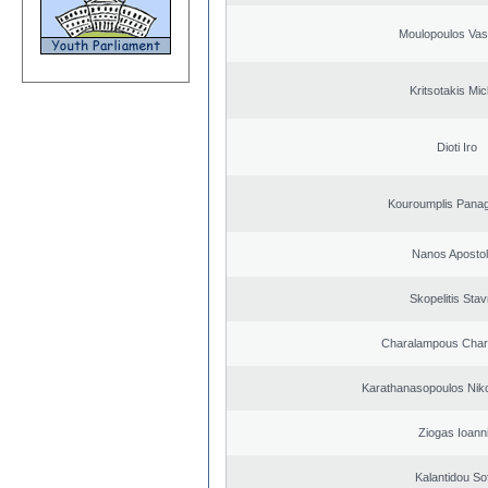
Moulopoulos Vasi
Kritsotakis Mic
Dioti Iro
Kouroumplis Panagi
Nanos Aposto
Skopelitis Stav
Charalampous Char
Karathanasopoulos Niko
Ziogas Ioann
Kalantidou Sof