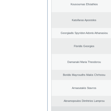
Kousournas Efstathios
Katsifaras Apostolos
Georgiadis Spyridon Adonis Athanasiou
Floridis Georgios
Damanaki Maria Theodorou
Boridis Mayroudhs Makis Chrhstou
Arnaoutakis Stavros
Abramopoulos Dimhtrios Lamprou