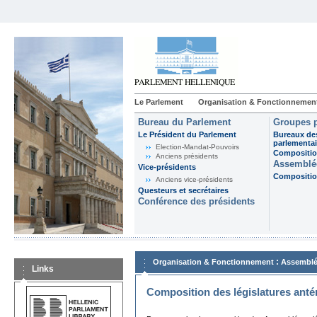
Le Parlement
Organisation & Fonctionnemen
Bureau du Parlement
Groupes p
Le Président du Parlement
Bureaux de
parlementai
Election-Mandat-Pouvoirs
Composition
Anciens présidents
Assemblée
Vice-présidents
Composition
Anciens vice-présidents
Questeurs et secrétaires
Conférence des présidents
:
Organisation & Fonctionnement
Assemblé
Links
Composition des législatures anté