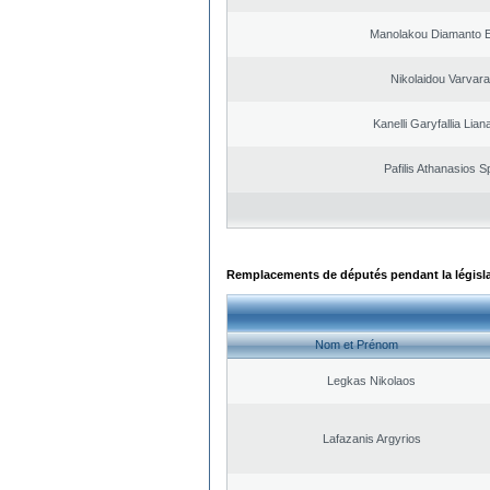
Manolakou Diamanto 
Nikolaidou Varvara
Kanelli Garyfallia Lia
Pafilis Athanasios 
Remplacements de députés pendant la législ
Nom et Prénom
Legkas Nikolaos
Lafazanis Argyrios