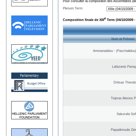
Pour consulter la composition des Assemblées plé
Plenum Term:
e
Composition finale de XIII
Term (04/10/2009 -
Nom et Prénom
Ammanatidou - (Paschalidou) 
Lafazanis Panag
Dritsas Theod
Tsipras Alexios 
Sakorafa Sof
Papadimoulis Dim