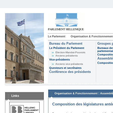
Le Parlement
Organisation & Fonctionnemen
Bureau du Parlement
Groupes p
Le Président du Parlement
Bureaux de
parlementai
Election-Mandat-Pouvoirs
Composition
Anciens présidents
Assemblée
Vice-présidents
Composition
Anciens vice-présidents
Questeurs et secrétaires
Conférence des présidents
:
Organisation & Fonctionnement
Assemblé
Links
Composition des législatures anté