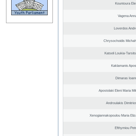
Kountoura El
Vagena Ann
Loverdos Andr
Chrysochoidis Michahl
Katseli Loukia-Tarsit
Kaklamanis Apos
Dimaras Ioann
Apostolaki Eleni Maria M
Androulakis Dimitrio
Xenogiannakopoulou Maria Eliza
Efthymiou Pet