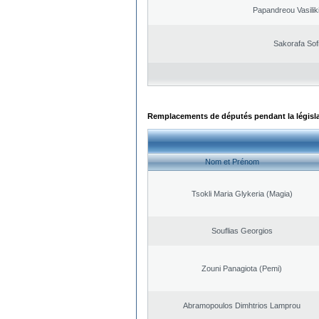
Papandreou Vasilik
Sakorafa Sof
Remplacements de députés pendant la législ
Nom et Prénom
Tsokli Maria Glykeria (Magia)
Souflias Georgios
Zouni Panagiota (Pemi)
Abramopoulos Dimhtrios Lamprou