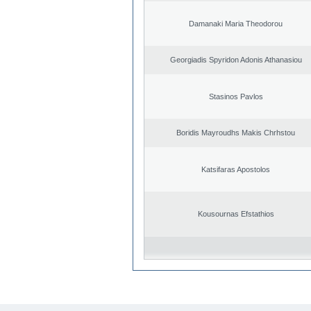
Damanaki Maria Theodorou
Georgiadis Spyridon Adonis Athanasiou
Stasinos Pavlos
Boridis Mayroudhs Makis Chrhstou
Katsifaras Apostolos
Kousournas Efstathios