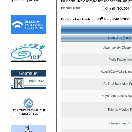
Pour consulter la composition des Assemblées plé
Plenum Term:
e
Composition finale de XIII
Term (04/10/2009 -
Nom et Prénom
Vozempergk Elissave
Pipilh Foteinh A
Kanelli Garyfallia Lia
Pafilis Athanasios 
Pleyris Athanasios Ko
Tsipras Alexios 
Oikonomou Pant