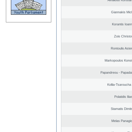
Aivaliotis Konsta
Giannakis Mich
Korantis Ioan
Zois Christo
Rontoulis Aster
Markopoulos Konst
Papandreou - Papada
Kollia-Tsaroucha
Polatidis Ilia
Stamatis Dimitr
Melas Panagio