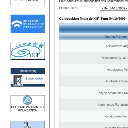
Pour consulter la composition des Assemblées plé
Plenum Term:
e
Composition finale de XIII
Term (04/10/2009 -
Nom et Prénom
Kolokotronis An
Belopoulos Kyriako
Apostolatos Vai
Anatolakis Geor
Pleyris Athanasios Ko
Kammenos Panagioti
Karatzaferis Geo