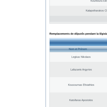
Kountoura El
Kalapotharakos Ch
Remplacements de députés pendant la législ
Nom et Prénom
Legkas Nikolaos
Lafazanis Argyrios
Kousournas Efstathios
Katsifaras Apostolos