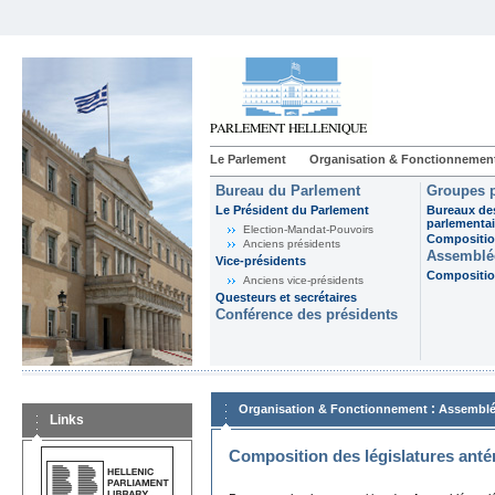
Le Parlement
Organisation & Fonctionnemen
Bureau du Parlement
Groupes p
Le Président du Parlement
Bureaux de
parlementai
Election-Mandat-Pouvoirs
Composition
Anciens présidents
Assemblée
Vice-présidents
Composition
Anciens vice-présidents
Questeurs et secrétaires
Conférence des présidents
:
Organisation & Fonctionnement
Assemblé
Links
Composition des législatures anté