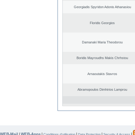
Georgiadis Spyridon Adonis Athanasiou
Floridis Georgios
Damanaki Maria Theodorou
Boridis Mayroudhs Makis Chrhstou
Arnaoutakis Stavros
Abramopoulos Dimhtrios Lamprou
WEB-Mail
WEB-Apps
|
|
|
|
|
Conditions d’utilisation
Data Protection
Security & Access