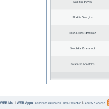
Stasinos Pavlos
Floridis Georgios
Kousournas Efstathios
Skoulakis Emmanouil
Katsifaras Apostolos
WEB-Mail
WEB-Apps
|
|
|
|
|
Conditions d’utilisation
Data Protection
Security & Access