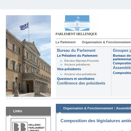
Le Parlement
Organisation & Fonctionnemen
Bureau du Parlement
Groupes p
Le Président du Parlement
Bureaux de
parlementai
Election-Mandat-Pouvoirs
Composition
Anciens présidents
Assemblée
Vice-présidents
Composition
Anciens vice-présidents
Questeurs et secrétaires
Conférence des présidents
:
Organisation & Fonctionnement
Assemblé
Links
Composition des législatures anté