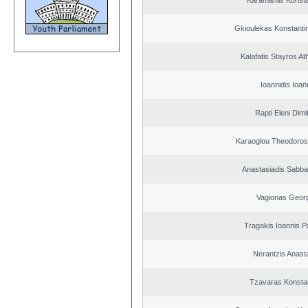
Karamanlis Konsta
Gkioulekas Konstanti
Kalafatis Stayros A
Ioannidis Ioan
Rapti Eleni Dimi
Karaoglou Theodoros
Anastasiadis Sabba
Vagionas Geor
Tragakis Ioannis P
Nerantzis Anast
Tzavaras Konsta