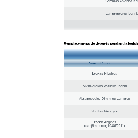
Samaras Antonios Ko
Lampropoulos Ioannis
Remplacements de députés pendant la législ
Nom et Prénom
Legkas Nikolaos
Michaloliakos Vasileios Ioanni
Abramopoulos Dimhtrios Lamprou
Souflias Georgios
Tzekis Angelos
(απεβίωσε στις 19/06/2011)