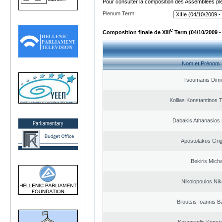
Pour consulter la composition des Assemblées plé
Plenum Term:
e
Composition finale de XIII
Term (04/10/2009 -
Nom et Prénom
Tsoumanis Dimit
Kollias Konstantinos 
Dabakis Athanasios 
Apostolakos Grig
Bekiris Micha
Nikolopoulos Nik
Broutsis Ioannis Ba