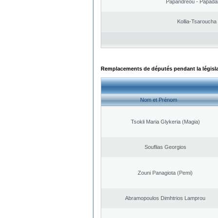
Papandreou - Papada
Kollia-Tsaroucha
Remplacements de députés pendant la législ
Nom et Prénom
Tsokli Maria Glykeria (Magia)
Souflias Georgios
Zouni Panagiota (Pemi)
Abramopoulos Dimhtrios Lamprou