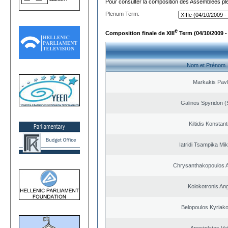
Pour consulter la composition des Assemblées plé
Plenum Term:
e
Composition finale de XIII
Term (04/10/2009 -
Nom et Prénom
Markakis Pav
Galinos Spyridon (
Kiltidis Konstan
Iatridi Tsampika Mik
Chrysanthakopoulos 
Kolokotronis An
Belopoulos Kyriako