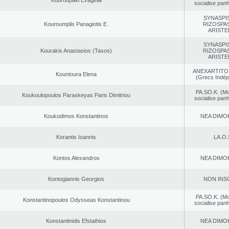
Kouroupaki Evagelia
socialise panh
SYNASPI
Kouroumplis Panagiotis E.
RIZOSPAS
ARISTE
SYNASPI
Kourakis Anastasios (Tasos)
RIZOSPAS
ARISTE
ANEXARTITOI
Kountoura Elena
(Grecs Indép
PA.SO.K. (M
Koukoulopoulos Paraskeyas Paris Dimitriou
socialise panh
Koukodimos Konstantinos
NEA DΙMO
Korantis Ioannis
LA.O.
Kontos Alexandros
NEA DΙMO
Kontogiannis Georgios
NON INS
PA.SO.K. (M
Konstantinopoulos Odysseas Konstantinou
socialise panh
Konstantinidis Efstathios
NEA DΙMO