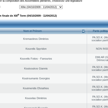
er la composition des Assemblées plénières, choisissez une législature
:
e
finale de XIII
Term (04/10/2009 - 11/04/2012)
Nom et Prénom
Partis politiq
PA.SO.K. (M
Kremastinos Dimitrios
socialise panh
Kouvelis Spyridon
NON INS
DIM.AR (
Kouvelis Fotios - Fanourios
Démocrat
PA.SO.K. (M
Koutsoukos Giannis
socialise panh
PA.SO.K. (M
Koutroumanis Georgios
socialise panh
PA.SO.K. (M
Koutmeridis Efstathios
socialise panh
PA.SO.K. (M
Kouselas Dimitrios
socialise panh
PA.SO.K. (M