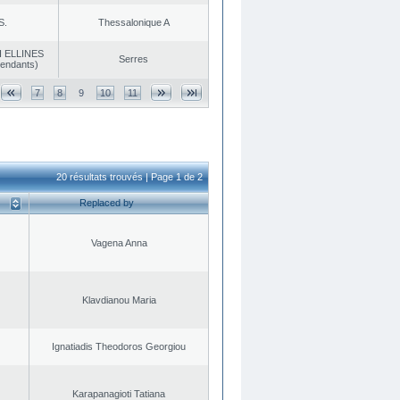
S.
Thessalonique A
 ELLINES
Serres
endants)
7
8
9
10
11
20 résultats trouvés | Page 1 de 2
Replaced by
Vagena Anna
Klavdianou Maria
Ignatiadis Theodoros Georgiou
Karapanagioti Tatiana