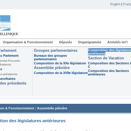
English
|
Franç
Organisation & Fonctionnement
Députés
Organigramme
Activités int'l
Parlement
Groupes parlementaires
Composition des législatur
antérieures
du Parlement
Bureaux des groupes
Section de Vacation
parlementaires
andat-Pouvoirs
Composition de la XXe législature
Composition des Sections A
ésidents
C
Assemblée plénière
ts
Composition des Sections
Composition de la XVIIe législature
ce-présidents
antérieures
ecrétaires
des présidents
:
ion & Fonctionnement
Assemblée plénière
ion des législatures antérieures