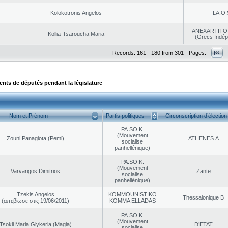
Kolokotronis Angelos
LA.O.
ANEXARTITOI
Kollia-Tsaroucha Maria
(Grecs Indép
Records: 161 - 180 from 301 - Pages:
ts de députés pendant la législature
Nom et Prénom
Partis politiques
Circonscription d’élection
PA.SO.K.
(Mouvement
Zouni Panagiota (Pemi)
ATHENES Α
socialise
panhellénique)
PA.SO.K.
(Mouvement
Varvarigos Dimitrios
Zante
socialise
panhellénique)
Tzekis Angelos
KOMMOUNISTIKO
Thessalonique B
(απεβίωσε στις 19/06/2011)
KOMMA ELLADAS
PA.SO.K.
(Mouvement
Tsokli Maria Glykeria (Magia)
D’ETAT
socialise