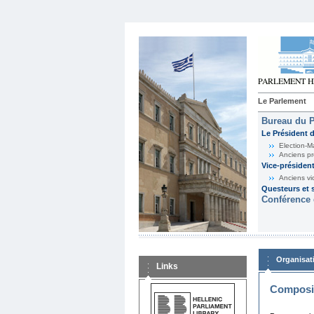
Le Parlement
Bureau du 
Le Président 
Election-M
Anciens pr
Vice-présiden
Anciens vi
Questeurs et s
Conférence 
Organisat
Links
Composit