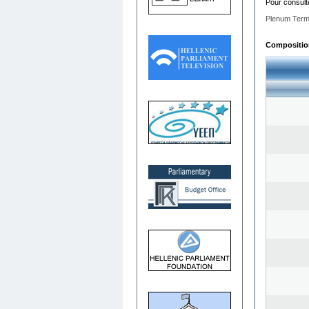
Pour consult
Plenum Term
Composition 