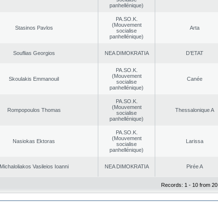
panhellénique)
PA.SO.K.
(Mouvement
Stasinos Pavlos
Arta
socialise
panhellénique)
Souflias Georgios
NEA DΙMOKRATIA
D’ETAT
PA.SO.K.
(Mouvement
Skoulakis Emmanouil
Canée
socialise
panhellénique)
PA.SO.K.
(Mouvement
Rompopoulos Thomas
Thessalonique A
socialise
panhellénique)
PA.SO.K.
(Mouvement
Nasiokas Ektoras
Larissa
socialise
panhellénique)
Michaloliakos Vasileios Ioanni
NEA DΙMOKRATIA
Pirée A
Records: 1 - 10 from 20