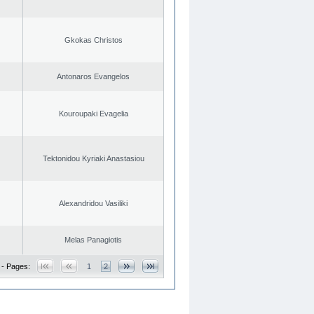
Gkokas Christos
Antonaros Evangelos
Kouroupaki Evagelia
Tektonidou Kyriaki Anastasiou
Alexandridou Vasiliki
Melas Panagiotis
 - Pages:
1
2