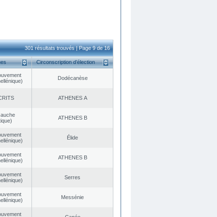
301 résultats trouvés | Page 9 de 16
ues
Circonscription d’élection
ouvement
Dodécanèse
ellénique)
CRITS
ATHENES Α
Gauche
ATHENES Β
ique)
ouvement
Élide
ellénique)
ouvement
ATHENES Β
ellénique)
ouvement
Serres
ellénique)
ouvement
Messénie
ellénique)
ouvement