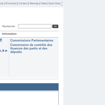
ais
|
Ελληνικά
|
Contact
|
Sitemap
|
Help
|
Open Data
Recherche
Information
es
Commissions Parlementaires
Commission de contrôle des
finances des partis et des
, B et
députés