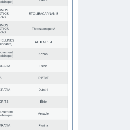
Canée
ellénique)
SMOS
TIKIS
EΤOLIEACARNANIE
RAS
SMOS
TIKIS
Thessalonique A
RAS
 ELLINES
ATHENES Α
endants)
ouvement
Kozani
ellénique)
KRATIA
Pieria
S.
D’ETAT
KRATIA
Xánthi
CRITS
Élide
ouvement
Arcadie
ellénique)
KRATIA
Florina