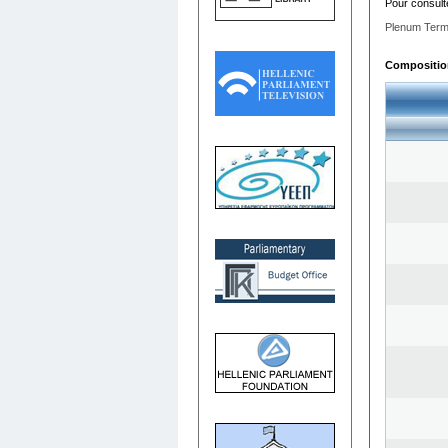
Pour consult
Plenum Term
Composition 