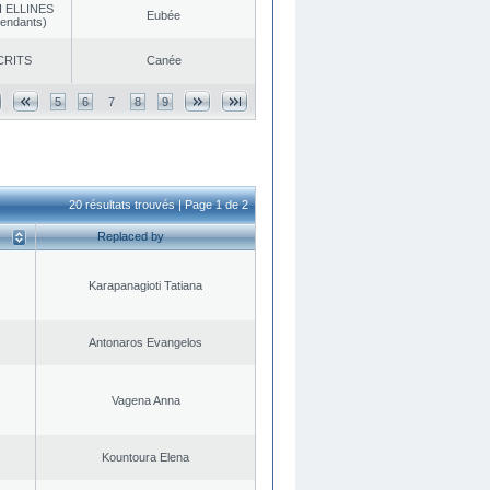
 ELLINES
Eubée
endants)
CRITS
Canée
5
6
7
8
9
20 résultats trouvés | Page 1 de 2
Replaced by
Karapanagioti Tatiana
Antonaros Evangelos
Vagena Anna
Kountoura Elena