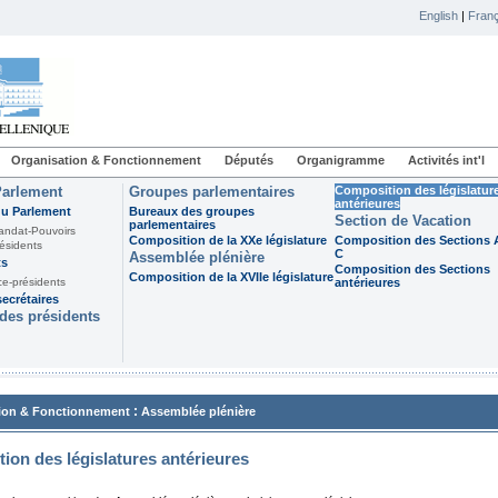
English
|
Franç
Organisation & Fonctionnement
Députés
Organigramme
Activités int'l
Parlement
Groupes parlementaires
Composition des législatur
antérieures
du Parlement
Bureaux des groupes
Section de Vacation
parlementaires
andat-Pouvoirs
Composition de la XXe législature
Composition des Sections A
ésidents
C
Assemblée plénière
ts
Composition des Sections
Composition de la XVIIe législature
ce-présidents
antérieures
ecrétaires
des présidents
:
ion & Fonctionnement
Assemblée plénière
ion des législatures antérieures