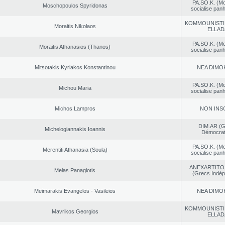
PA.SO.K. (M
Moschopoulos Spyridonas
socialise panh
KOMMOUNISTI
Moraitis Nikolaos
ELLAD
PA.SO.K. (M
Moraitis Athanasios (Thanos)
socialise panh
Mitsotakis Kyriakos Konstantinou
NEA DΙMO
PA.SO.K. (M
Michou Maria
socialise panh
Michos Lampros
NON INS
DIM.AR (
Michelogiannakis Ioannis
Démocrat
PA.SO.K. (M
Merentiti Athanasia (Soula)
socialise panh
ANEXARTITOI
Melas Panagiotis
(Grecs Indép
Meimarakis Evangelos - Vasileios
NEA DΙMO
KOMMOUNISTI
Mavrikos Georgios
ELLAD