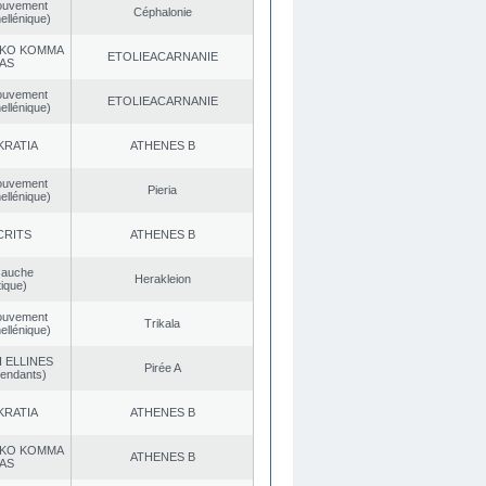
ouvement
Céphalonie
ellénique)
KO KOMMA
EΤOLIEACARNANIE
AS
ouvement
EΤOLIEACARNANIE
ellénique)
KRATIA
ATHENES Β
ouvement
Pieria
ellénique)
CRITS
ATHENES Β
Gauche
Herakleion
ique)
ouvement
Trikala
ellénique)
 ELLINES
Pirée A
endants)
KRATIA
ATHENES Β
KO KOMMA
ATHENES Β
AS