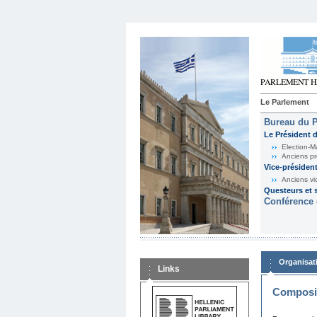
Le Parlement
Bureau du 
Le Président 
Election-M
Anciens pr
Vice-présiden
Anciens vi
Questeurs et s
Conférence 
Organisat
Links
Composit