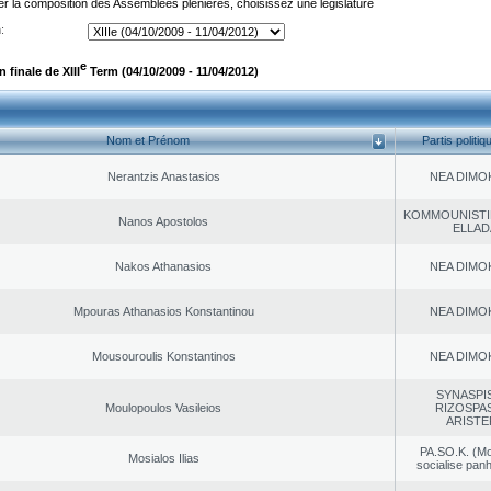
er la composition des Assemblées plénières, choisissez une législature
:
e
finale de XIII
Term (04/10/2009 - 11/04/2012)
Nom et Prénom
Partis politiq
Nerantzis Anastasios
NEA DΙMO
KOMMOUNISTI
Nanos Apostolos
ELLAD
Nakos Athanasios
NEA DΙMO
Mpouras Athanasios Konstantinou
NEA DΙMO
Mousouroulis Konstantinos
NEA DΙMO
SYNASPI
Moulopoulos Vasileios
RIZOSPAS
ARISTE
PA.SO.K. (M
Mosialos Ilias
socialise panh