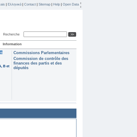
ais
|
Ελληνικά
|
Contact
|
Sitemap
|
Help
|
Open Data
Recherche
Information
es
Commissions Parlementaires
Commission de contrôle des
finances des partis et des
, B et
députés