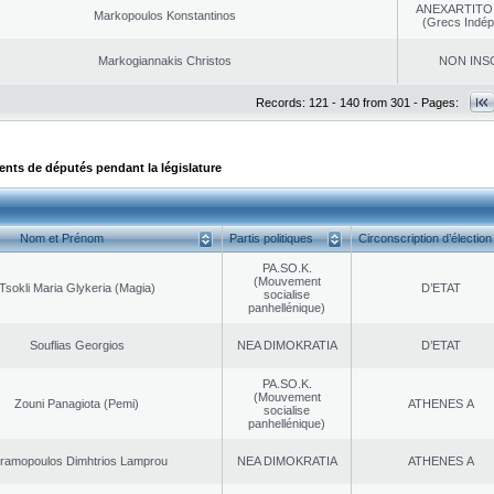
ANEXARTITOI
Markopoulos Konstantinos
(Grecs Indép
Markogiannakis Christos
NON INS
Records: 121 - 140 from 301 - Pages:
ts de députés pendant la législature
Nom et Prénom
Partis politiques
Circonscription d’élection
PA.SO.K.
(Mouvement
Tsokli Maria Glykeria (Magia)
D’ETAT
socialise
panhellénique)
Souflias Georgios
NEA DΙMOKRATIA
D’ETAT
PA.SO.K.
(Mouvement
Zouni Panagiota (Pemi)
ATHENES Α
socialise
panhellénique)
ramopoulos Dimhtrios Lamprou
NEA DΙMOKRATIA
ATHENES Α