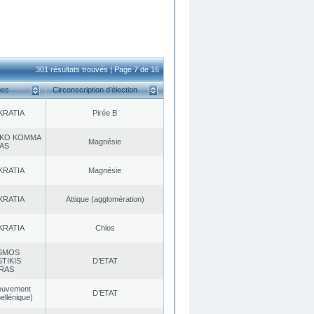
301 résultats trouvés | Page 7 de 16
ues
Circonscription d’élection
KRATIA
Pirée B
KO KOMMA
Magnésie
AS
KRATIA
Magnésie
KRATIA
Αttique (agglomération)
KRATIA
Chios
SMOS
TIKIS
D’ETAT
RAS
ouvement
D’ETAT
ellénique)