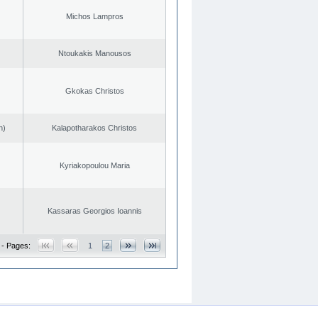
Michos Lampros
Ntoukakis Manousos
Gkokas Christos
n)
Kalapotharakos Christos
Kyriakopoulou Maria
Kassaras Georgios Ioannis
 - Pages:
1
2