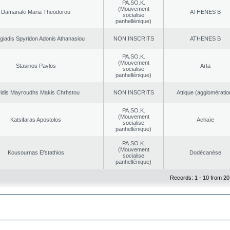
PA.SO.K.
(Mouvement
Damanaki Maria Theodorou
ATHENES Β
socialise
panhellénique)
giadis Spyridon Adonis Athanasiou
NON INSCRITS
ATHENES Β
PA.SO.K.
(Mouvement
Stasinos Pavlos
Arta
socialise
panhellénique)
ridis Mayroudhs Makis Chrhstou
NON INSCRITS
Αttique (agglomératio
PA.SO.K.
(Mouvement
Katsifaras Apostolos
Achaïe
socialise
panhellénique)
PA.SO.K.
(Mouvement
Kousournas Efstathios
Dodécanèse
socialise
panhellénique)
Records: 1 - 10 from 20