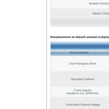
Aivaliotis Konsta
Aidonis Chris
Remplacements de députés pendant la législ
Nom et Prénom
Zouni Panagiota (Pemi)
Varvarigos Dimitrios
Tzekis Angelos
(απεβίωσε στις 19/06/2011)
Tsokli Maria Glykeria (Magia)