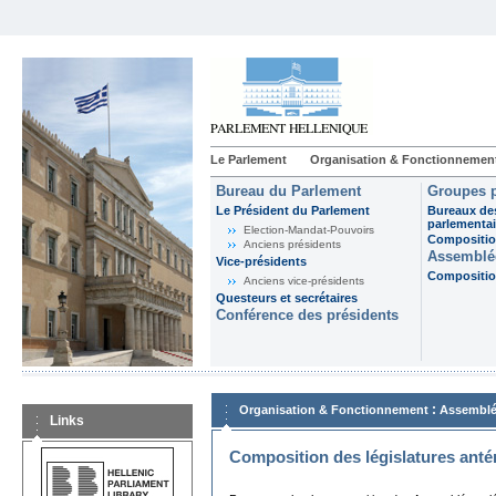
Le Parlement
Organisation & Fonctionnemen
Bureau du Parlement
Groupes p
Le Président du Parlement
Bureaux de
parlementai
Election-Mandat-Pouvoirs
Composition
Anciens présidents
Assemblée
Vice-présidents
Composition
Anciens vice-présidents
Questeurs et secrétaires
Conférence des présidents
:
Organisation & Fonctionnement
Assemblé
Links
Composition des législatures anté