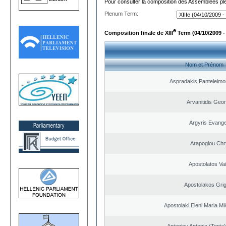
Pour consulter la composition des Assemblées plé
Plenum Term:
e
Composition finale de XIII
Term (04/10/2009 -
Nom et Prénom
Aspradakis Panteleimon
Arvanitidis Geo
Argyris Evange
Arapoglou Chr
Apostolatos Vai
Apostolakos Grig
Apostolaki Eleni Maria M