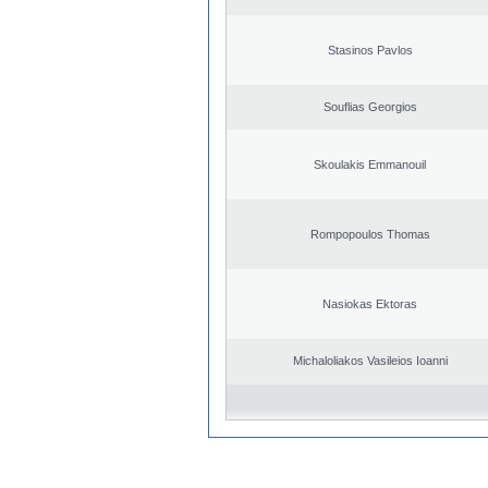
Stasinos Pavlos
Souflias Georgios
Skoulakis Emmanouil
Rompopoulos Thomas
Nasiokas Ektoras
Michaloliakos Vasileios Ioanni