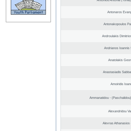
Antoniou Antonia (Ton
Antonaros Evan
Antonakopoulos Pan
Androulakis Dimitrio
Andrianos Ioannis 
Anatolakis Geor
Anastasiadis Sabba
Amoiridis Ioan
Ammanatidou - (Paschalidou) 
Alexandridou Vas
Alevras Athanasios