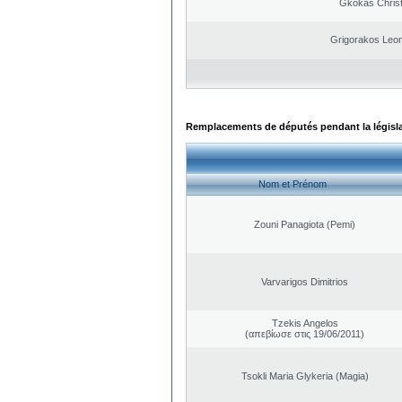
Gkokas Chris
Grigorakos Leo
Remplacements de députés pendant la législ
Nom et Prénom
Zouni Panagiota (Pemi)
Varvarigos Dimitrios
Tzekis Angelos
(απεβίωσε στις 19/06/2011)
Tsokli Maria Glykeria (Magia)