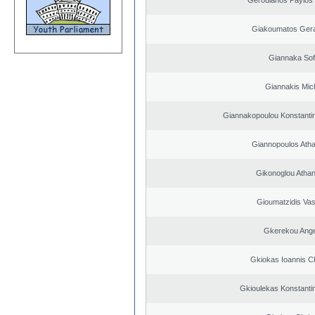
Geroulanos Paylos
Giakoumatos Ger
Giannaka Sof
Giannakis Mich
Giannakopoulou Konstantin
Giannopoulos Ath
Gikonoglou Atha
Gioumatzidis Vas
Gkerekou Angel
Gkiokas Ioannis C
Gkioulekas Konstanti