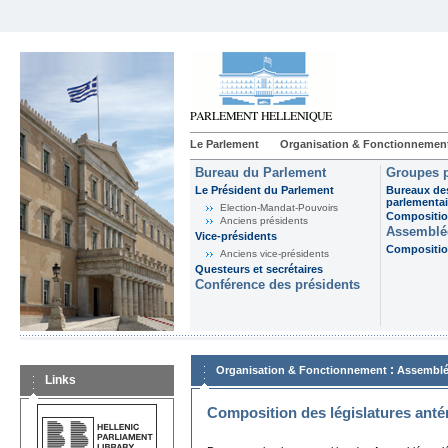
Le Parlement
Organisation & Fonctionnemen
Bureau du Parlement
Groupes p
Le Président du Parlement
Bureaux de
parlementai
Election-Mandat-Pouvoirs
Composition
Anciens présidents
Assemblée
Vice-présidents
Composition
Anciens vice-présidents
Questeurs et secrétaires
Conférence des présidents
:
Organisation & Fonctionnement
Assemblé
Links
Composition des législatures anté