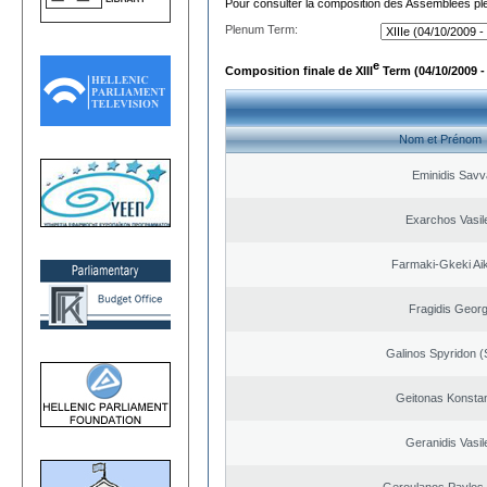
Pour consulter la composition des Assemblées plé
Plenum Term:
e
Composition finale de XIII
Term (04/10/2009 -
Nom et Prénom
Eminidis Sav
Exarchos Vasil
Farmaki-Gkeki Aik
Fragidis Georg
Galinos Spyridon (
Geitonas Konstan
Geranidis Vasil