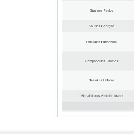
Stasinos Pavlos
Souflias Georgios
Skoulakis Emmanouil
Rompopoulos Thomas
Nasiokas Ektoras
Michaloliakos Vasileios Ioanni