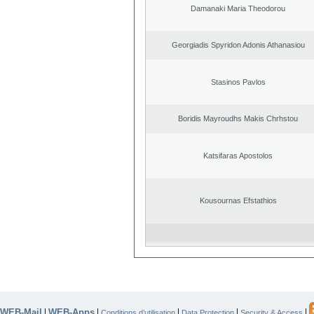
Damanaki Maria Theodorou
Georgiadis Spyridon Adonis Athanasiou
Stasinos Pavlos
Boridis Mayroudhs Makis Chrhstou
Katsifaras Apostolos
Kousournas Efstathios
WEB-Mail
WEB-Apps
|
|
|
|
|
Conditions d’utilisation
Data Protection
Security & Access