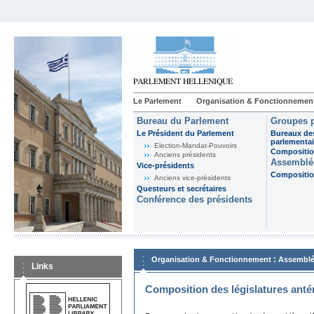
Le Parlement
Organisation & Fonctionnemen
Bureau du Parlement
Groupes p
Le Président du Parlement
Bureaux de
parlementai
Election-Mandat-Pouvoirs
Composition
Anciens présidents
Assemblée
Vice-présidents
Composition
Anciens vice-présidents
Questeurs et secrétaires
Conférence des présidents
:
Organisation & Fonctionnement
Assemblé
Links
Composition des législatures anté