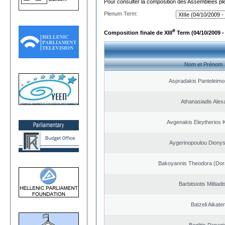
Pour consulter la composition des Assemblées plé
Plenum Term:
e
Composition finale de XIII
Term (04/10/2009 -
Nom et Prénom
Aspradakis Panteleimon
Athanasiadis Alex
Avgenakis Eleytherios 
Aygerinopoulou Diony
Bakoyannis Theodora (Dor
Barbitsiotis Miltiadi
Batzeli Aikater