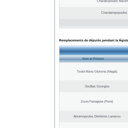
Charakopoulos Maxim
Charalampopoulos
Remplacements de députés pendant la législ
Nom et Prénom
Tsokli Maria Glykeria (Magia)
Souflias Georgios
Zouni Panagiota (Pemi)
Abramopoulos Dimhtrios Lamprou