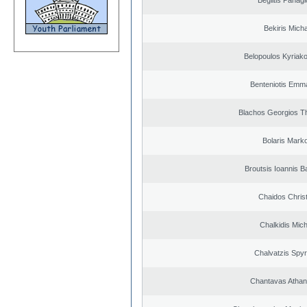
Beglitis Panagi
Bekiris Micha
Belopoulos Kyriako
Benteniotis Emma
Blachos Georgios T
Bolaris Mark
Broutsis Ioannis Ba
Chaidos Chris
Chalkidis Mich
Chalvatzis Spyr
Chantavas Athan