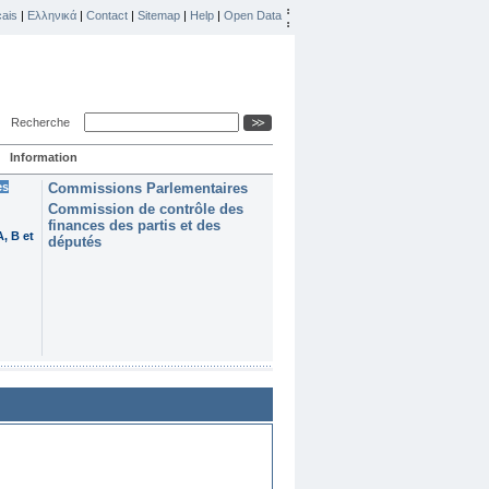
ais
|
Ελληνικά
|
Contact
|
Sitemap
|
Help
|
Open Data
Recherche
Information
es
Commissions Parlementaires
Commission de contrôle des
finances des partis et des
, B et
députés