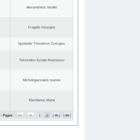
Alexandridou Vasiliki
Fragidis Georgios
Ignatiadis Theodoros Georgiou
Tektonidou Kyriaki Anastasiou
Michelogiannakis Ioannis
Klavdianou Maria
 - Pages:
1
2