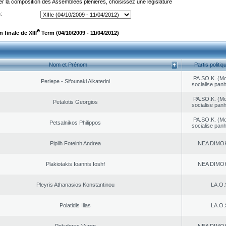
er la composition des Assemblées plénières, choisissez une législature
:
e
finale de XIII
Term (04/10/2009 - 11/04/2012)
Nom et Prénom
Partis politiq
PA.SO.K. (M
Perlepe - Sifounaki Aikaterini
socialise panh
PA.SO.K. (M
Petalotis Georgios
socialise panh
PA.SO.K. (M
Petsalnikos Philippos
socialise panh
Pipilh Foteinh Andrea
NEA DΙMO
Plakiotakis Ioannis Ioshf
NEA DΙMO
Pleyris Athanasios Konstantinou
LA.O.
Polatidis Ilias
LA.O.