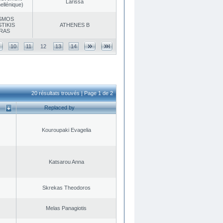
Larissa
ellénique)
SMOS
TIKIS
ATHENES Β
RAS
10
11
12
13
14
20 résultats trouvés | Page 1 de 2
Replaced by
Kouroupaki Evagelia
Katsarou Anna
Skrekas Theodoros
Melas Panagiotis