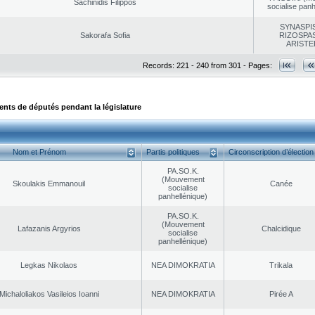
Sachinidis Filippos
socialise panh
SYNASPI
Sakorafa Sofia
RIZOSPAS
ARISTE
Records: 221 - 240 from 301 - Pages:
ts de députés pendant la législature
Nom et Prénom
Partis politiques
Circonscription d’élection
PA.SO.K.
(Mouvement
Skoulakis Emmanouil
Canée
socialise
panhellénique)
PA.SO.K.
(Mouvement
Lafazanis Argyrios
Chalcidique
socialise
panhellénique)
Legkas Nikolaos
NEA DΙMOKRATIA
Trikala
Michaloliakos Vasileios Ioanni
NEA DΙMOKRATIA
Pirée A