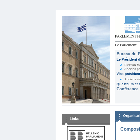
Le Parlement
Bureau du 
Le Président 
Election-M
Anciens pr
Vice-présiden
Anciens vi
Questeurs et s
Conférence 
Organisat
Links
Composit