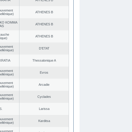
KRATIA
ATHENES Β
ouvement
ATHENES Β
ellénique)
KO KOMMA
ATHENES Β
AS
Gauche
ATHENES Β
ique)
ouvement
D’ETAT
ellénique)
KRATIA
Thessalonique A
ouvement
Evros
ellénique)
ouvement
Arcadie
ellénique)
ouvement
Cyclades
ellénique)
S.
Larissa
ouvement
Karditsa
ellénique)
ouvement