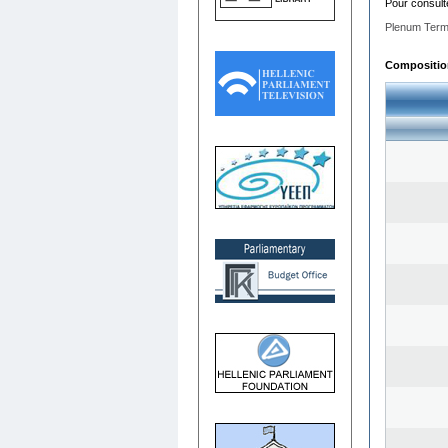
Pour consult
Plenum Term
Composition 