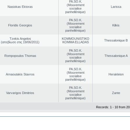
PA.SO.K.
(Mouvement
Nasiokas Ektoras
Larissa
socialise
panhellénique)
PA.SO.K.
(Mouvement
Floridis Georgios
Kilkis
socialise
panhellénique)
Tzekis Angelos
KOMMOUNISTIKO
Thessalonique B
(απεβίωσε στις 19/06/2011)
KOMMA ELLADAS
PA.SO.K.
(Mouvement
Rompopoulos Thomas
Thessalonique A
socialise
panhellénique)
PA.SO.K.
(Mouvement
Arnaoutakis Stavros
Herakleion
socialise
panhellénique)
PA.SO.K.
(Mouvement
Varvarigos Dimitrios
Zante
socialise
panhellénique)
Records: 1 - 10 from 20