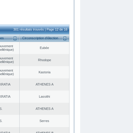
301 résultats trouvés | Page 12 de 16
ues
Circonscription d’élection
ouvement
Eubée
ellénique)
ouvement
Rhodope
ellénique)
ouvement
Kastoria
ellénique)
KRATIA
ATHENES Α
KRATIA
Lassithi
S.
ATHENES Α
S.
Serres