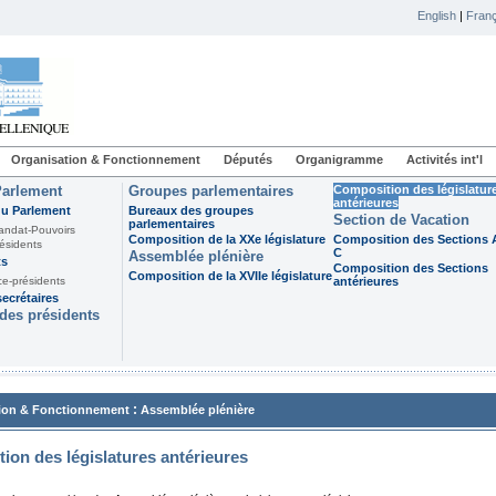
English
|
Franç
Organisation & Fonctionnement
Députés
Organigramme
Activités int'l
Parlement
Groupes parlementaires
Composition des législatur
antérieures
du Parlement
Bureaux des groupes
Section de Vacation
parlementaires
andat-Pouvoirs
Composition de la XXe législature
Composition des Sections A
ésidents
C
Assemblée plénière
ts
Composition des Sections
Composition de la XVIIe législature
ce-présidents
antérieures
ecrétaires
des présidents
:
ion & Fonctionnement
Assemblée plénière
ion des législatures antérieures