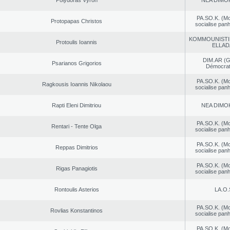
Polydoras Vyron
NEA DΙMO
PA.SO.K. (M
Protopapas Christos
socialise panh
KOMMOUNISTI
Protoulis Ioannis
ELLAD
DIM.AR (
Psarianos Grigorios
Démocrat
PA.SO.K. (M
Ragkousis Ioannis Nikolaou
socialise panh
Rapti Eleni Dimitriou
NEA DΙMO
PA.SO.K. (M
Rentari - Tente Olga
socialise panh
PA.SO.K. (M
Reppas Dimitrios
socialise panh
PA.SO.K. (M
Rigas Panagiotis
socialise panh
Rontoulis Asterios
LA.O.
PA.SO.K. (M
Rovlias Konstantinos
socialise panh
PA.SO.K. (M