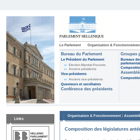
Le Parlement
Organisation & Fonctionnemen
Bureau du Parlement
Groupes p
Le Président du Parlement
Bureaux de
parlementai
Election-Mandat-Pouvoirs
Composition
Anciens présidents
Assemblée
Vice-présidents
Composition
Anciens vice-présidents
Questeurs et secrétaires
Conférence des présidents
:
Organisation & Fonctionnement
Assemblé
Links
Composition des législatures anté