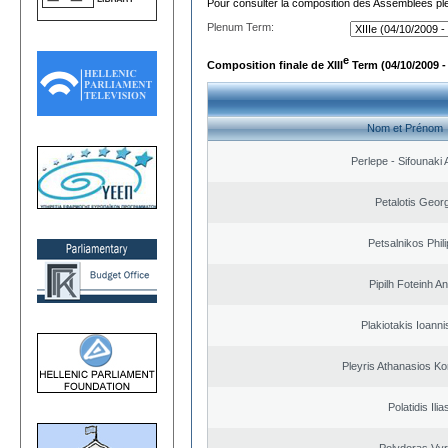
Pour consulter la composition des Assemblées plé
Plenum Term:
e
Composition finale de XIII
Term (04/10/2009 -
Nom et Prénom
Perlepe - Sifounaki A
Petalotis Geor
Petsalnikos Phil
Pipilh Foteinh A
Plakiotakis Ioanni
Pleyris Athanasios Ko
Polatidis Ilia