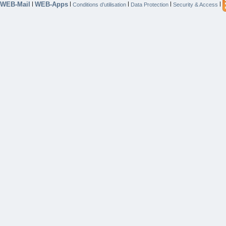
WEB-Mail
WEB-Apps
|
|
|
|
|
Conditions d’utilisation
Data Protection
Security & Access