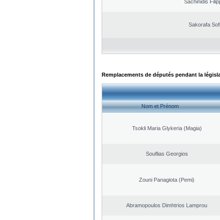
Sachinidis Fili
Sakorafa Sof
Remplacements de députés pendant la législ
Nom et Prénom
Tsokli Maria Glykeria (Magia)
Souflias Georgios
Zouni Panagiota (Pemi)
Abramopoulos Dimhtrios Lamprou