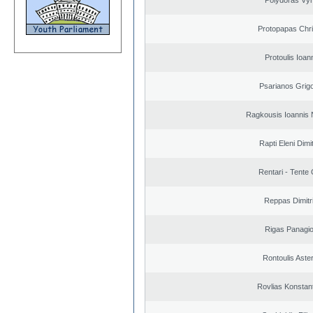
Polydoras Vy
Protopapas Chri
Protoulis Ioan
Psarianos Grigo
Ragkousis Ioannis 
Rapti Eleni Dimi
Rentari - Tente
Reppas Dimitr
Rigas Panagio
Rontoulis Aster
Rovlias Konstan