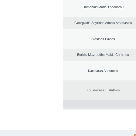
Damanaki Maria Theodorou
Georgiadis Spyridon Adonis Athanasiou
Stasinos Pavlos
Boridis Mayroudhs Makis Chrhstou
Katsifaras Apostolos
Kousournas Efstathios