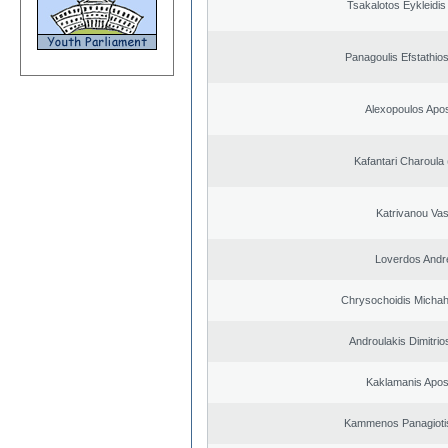
Tsakalotos Eykleidis
Panagoulis Efstathios
Alexopoulos Apos
Kafantari Charoula
Katrivanou Vasi
Loverdos Andr
Chrysochoidis Michahl
Androulakis Dimitrio
Kaklamanis Apos
Kammenos Panagioti