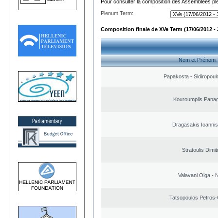
Pour consulter la composition des Assemblées plé
Plenum Term:
Composition finale de XVe Term (17/06/2012 - 
Nom et Prénom
Papakosta - Sidiropoulo
Kouroumplis Panagi
Dragasakis Ioannis
Stratoulis Dimit
Valavani Olga - 
Tatsopoulos Petros