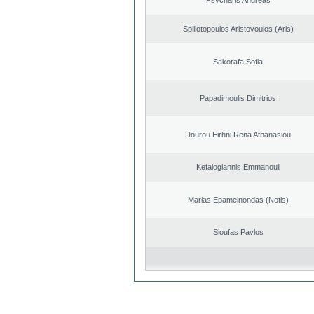
Spiliotopoulos Aristovoulos (Aris)
Sakorafa Sofia
Papadimoulis Dimitrios
Dourou Eirhni Rena Athanasiou
Kefalogiannis Emmanouil
Marias Epameinondas (Notis)
Sioufas Pavlos