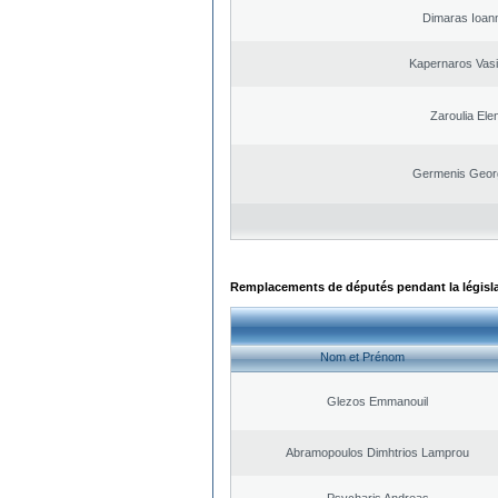
Dimaras Ioann
Kapernaros Vasi
Zaroulia Elen
Germenis Geor
Remplacements de députés pendant la législ
Nom et Prénom
Glezos Emmanouil
Abramopoulos Dimhtrios Lamprou
Psycharis Andreas