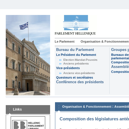
Le Parlement
Organisation & Fonctionnemen
Bureau du Parlement
Groupes p
Le Président du Parlement
Bureaux de
parlementai
Election-Mandat-Pouvoirs
Composition
Anciens présidents
Assemblée
Vice-présidents
Composition
Anciens vice-présidents
Questeurs et secrétaires
Conférence des présidents
:
Organisation & Fonctionnement
Assemblé
Links
Composition des législatures anté