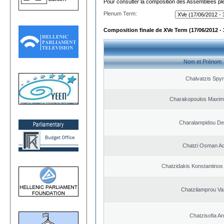
Pour consulter la composition des Assemblées plé
Plenum Term:
Composition finale de XVe Term (17/06/2012 - 
Nom et Prénom
Chalvatzis Spyr
Charakopoulos Maxim
Charalampidou De
Chatzi Osman A
Chatzidakis Konstantinos
Chatzilamprou Vas
Chatzisofia A