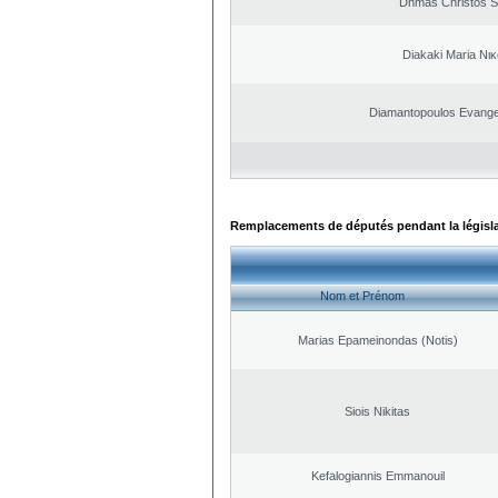
Dhmas Christos S
Diakaki Maria Νι
Diamantopoulos Evange
Remplacements de députés pendant la législ
Nom et Prénom
Marias Epameinondas (Notis)
Siois Nikitas
Kefalogiannis Emmanouil