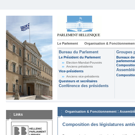
Le Parlement
Organisation & Fonctionnemen
Bureau du Parlement
Groupes p
Le Président du Parlement
Bureaux de
parlementai
Election-Mandat-Pouvoirs
Composition
Anciens présidents
Assemblée
Vice-présidents
Composition
Anciens vice-présidents
Questeurs et secrétaires
Conférence des présidents
:
Organisation & Fonctionnement
Assemblé
Links
Composition des législatures anté