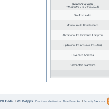
Nakos Athanasios
(απεβίωσε στις 28/03/2013)
Sioufas Pavlos
Mousouroulis Konstantinos
Abramopoulos Dimhtrios Lamprou
Spiliotopoulos Aristovoulos (Aris)
Psycharis Andreas
Karmantzis Stamatios
WEB-Mail
WEB-Apps
|
|
|
|
|
Conditions d’utilisation
Data Protection
Security & Access