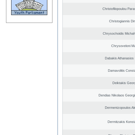
Christofilopoulou Para
Christogiannis Dim
Chrysochoidis Michahl
Chrysoveloni Ma
Dabakis Athanasios 
Damavolitis Const
Deiktakis Geor
Dendias Nikolaos Georg
Dermentzopoulos Al
Dermitzakis Konst