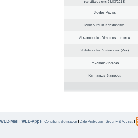
(απεβίωσε στις 28/03/2013)
Sioufas Pavlos
Mousouroulis Konstantinos
Abramopoulos Dimhtrios Lamprou
Spiliotopoulos Aristovoulos (Aris)
Psycharis Andreas
Karmantzis Stamatios
WEB-Mail
WEB-Apps
|
|
|
|
|
Conditions d’utilisation
Data Protection
Security & Access