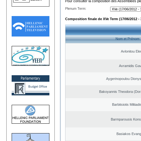
Pour consulter la composition des Assemblées plé
Plenum Term:
Composition finale de XVe Term (17/06/2012 - 
Nom et Prénom
Avlonitou Ele
Avramidis Gavr
Aygerinopoulou Diony
Bakoyannis Theodora (Dor
Barbitsiotis Miltiadi
Barmparousis Kons
Basiakos Evang