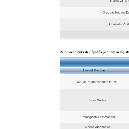
Brianis Dimitr
Broutsis Ioannis Ba
Chaikalis Pav
Remplacements de députés pendant la législ
Nom et Prénom
Marias Epameinondas (Notis)
Siois Nikitas
Kefalogiannis Emmanouil
Nakos Athanasios