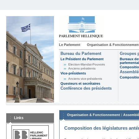
Le Parlement
Organisation & Fonctionnemen
Bureau du Parlement
Groupes p
Le Président du Parlement
Bureaux de
parlementai
Election-Mandat-Pouvoirs
Composition
Anciens présidents
Assemblée
Vice-présidents
Composition
Anciens vice-présidents
Questeurs et secrétaires
Conférence des présidents
:
Organisation & Fonctionnement
Assemblé
Links
Composition des législatures anté