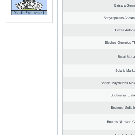
Batsara Geor
Besyropoulos Apostol
Bezas Antoni
Blachos Georgios T
Bolari Maria
Bolaris Mark
Boridis Mayroudhs Mak
Boukouras Efsta
Boultepsi Sofia I
Boutsis Nikolaos G