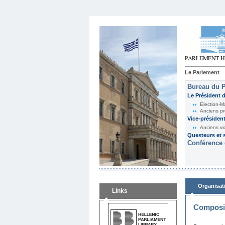
Le Parlement
Bureau du 
Le Président 
Election-M
Anciens pr
Vice-présiden
Anciens vi
Questeurs et s
Conférence 
Organisat
Links
Composit