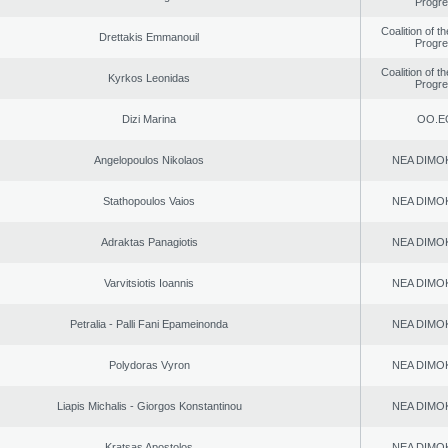
Progr
Coalition of t
Drettakis Emmanouil
Progr
Coalition of t
Kyrkos Leonidas
Progr
Dizi Marina
ΟΟ.Ε
Angelopoulos Nikolaos
NEA DΙMO
Stathopoulos Vaios
NEA DΙMO
Adraktas Panagiotis
NEA DΙMO
Varvitsiotis Ioannis
NEA DΙMO
Petralia - Palli Fani Epameinonda
NEA DΙMO
Polydoras Vyron
NEA DΙMO
Liapis Michalis - Giorgos Konstantinou
NEA DΙMO
Kratsas Apostolos
NEA DΙMO