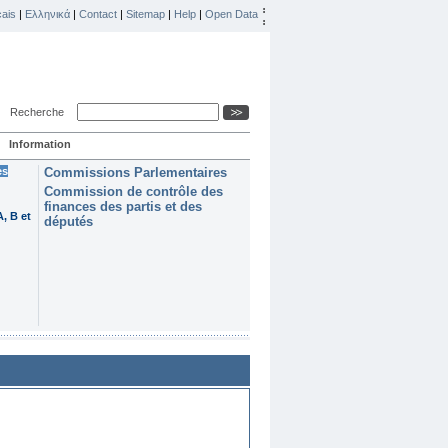
ais
|
Ελληνικά
|
Contact
|
Sitemap
|
Help
|
Open Data
Recherche
Information
es
Commissions Parlementaires
Commission de contrôle des
finances des partis et des
, B et
députés