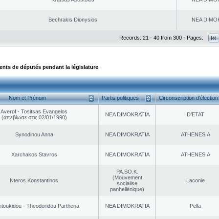
Bechrakis Dionysios
NEA DΙMO
Records: 21 - 40 from 300 - Pages:
ts de députés pendant la législature
Nom et Prénom
Partis politiques
Circonscription d’élection
Averof - Tositsas Evangelos
NEA DΙMOKRATIA
D’ETAT
(απεβίωσε στις 02/01/1990)
Synodinou Anna
NEA DΙMOKRATIA
ATHENES Α
Xarchakos Stavros
NEA DΙMOKRATIA
ATHENES Α
PA.SO.K.
(Mouvement
Nteros Konstantinos
Laconie
socialise
panhellénique)
toukidou - Theodoridou Parthena
NEA DΙMOKRATIA
Pella