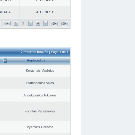
KRATIA
ATHENES Β
1
2
3
4
5
7 résultats trouvés | Page 1 de 1
Replaced by
Korachais Vasileios
Stathopoulos Vaios
Angelopoulos Nikolaos
Fountas Paraskevas
Vyzovitis Christos