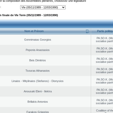
er la composition des Assemblées plénières, choisissez une législature
:
finale de VIe Term (05/11/1989 - 12/03/1990)
Nom et Prénom
Partis politiq
PA.SO.K. (M
Gennimatas Georgios
socialise panh
PA.SO.K. (M
Peponis Anastasios
socialise panh
PA.SO.K. (M
Beis Dimitrios
socialise panh
PA.SO.K. (M
Tsouras Athanasios
socialise panh
PA.SO.K. (M
Linaios - Mitylinaios (Stefanos) - Dionysios
socialise panh
PA.SO.K. (M
Anousaki Eleni - Ilektra
socialise panh
PA.SO.K. (M
Brillakis Antonios
socialise panh
Coalition of t
Farakos Grigorios