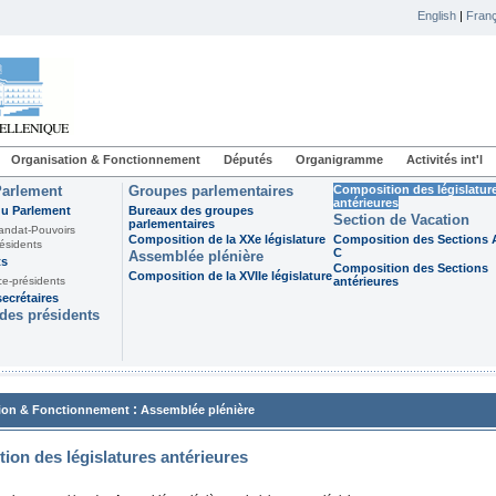
English
|
Franç
Organisation & Fonctionnement
Députés
Organigramme
Activités int'l
Parlement
Groupes parlementaires
Composition des législatur
antérieures
du Parlement
Bureaux des groupes
Section de Vacation
parlementaires
andat-Pouvoirs
Composition de la XXe législature
Composition des Sections A
ésidents
C
Assemblée plénière
ts
Composition des Sections
Composition de la XVIIe législature
ce-présidents
antérieures
ecrétaires
des présidents
:
ion & Fonctionnement
Assemblée plénière
ion des législatures antérieures