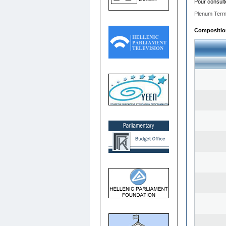
Pour consult
Plenum Term
Composition 