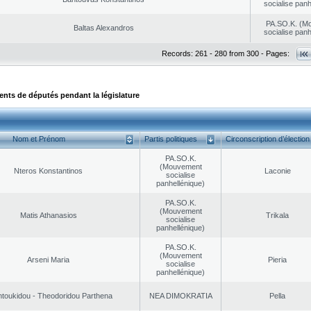
socialise panh
PA.SO.K. (M
Baltas Alexandros
socialise panh
Records: 261 - 280 from 300 - Pages:
ts de députés pendant la législature
Nom et Prénom
Partis politiques
Circonscription d’élection
PA.SO.K.
(Mouvement
Nteros Konstantinos
Laconie
socialise
panhellénique)
PA.SO.K.
(Mouvement
Matis Athanasios
Trikala
socialise
panhellénique)
PA.SO.K.
(Mouvement
Arseni Maria
Pieria
socialise
panhellénique)
toukidou - Theodoridou Parthena
NEA DΙMOKRATIA
Pella