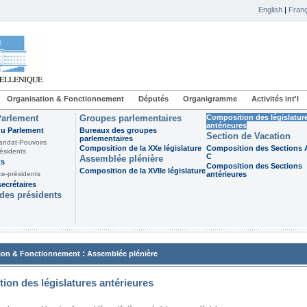
English
|
Franç
Organisation & Fonctionnement
Députés
Organigramme
Activités int'l
Parlement
Groupes parlementaires
Composition des législatur
antérieures
du Parlement
Bureaux des groupes
Section de Vacation
parlementaires
andat-Pouvoirs
Composition de la XXe législature
Composition des Sections A
ésidents
C
Assemblée plénière
ts
Composition des Sections
Composition de la XVIIe législature
ce-présidents
antérieures
ecrétaires
des présidents
:
ion & Fonctionnement
Assemblée plénière
ion des législatures antérieures