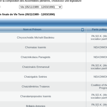
er la composition des Assemblées plénières, choisissez une législature
:
finale de VIe Term (05/11/1989 - 12/03/1990)
Nom et Prénom
Partis politiq
PA.SO.K. (M
Chrysochoidis Michahl Basileiou
socialise panh
Chomatas Ioannis
NEA DΙMO
Chatzinikolaou Panagiotis
NEA DΙMO
PA.SO.K. (M
Chatzinakis Emmanouil
socialise panh
Chatzigakis Sotirios
NEA DΙMO
Coalition of t
Chatzidimitriou Traianos
Progr
PA.SO.K. (M
Charalampopoulos Ioannis
socialise panh
PA.SO.K. (M
Brillakis Antonios