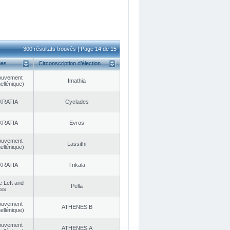
300 résultats trouvés | Page 14 de 15
ues
Circonscription d’élection
ouvement
Imathia
ellénique)
KRATIA
Cyclades
KRATIA
Evros
ouvement
Lassithi
ellénique)
KRATIA
Trikala
he Left and
Pella
ess
ouvement
ATHENES Β
ellénique)
ouvement
ATHENES Α