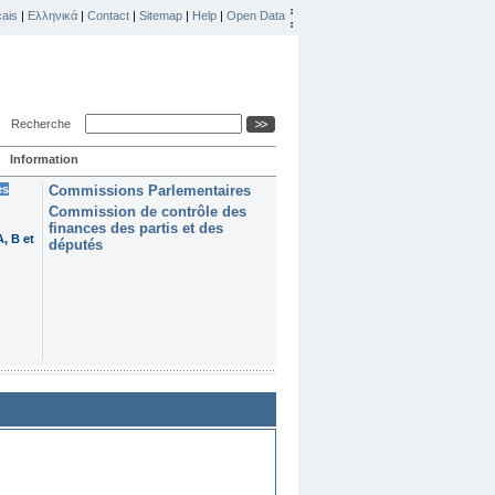
ais
|
Ελληνικά
|
Contact
|
Sitemap
|
Help
|
Open Data
Recherche
Information
es
Commissions Parlementaires
Commission de contrôle des
finances des partis et des
, B et
députés