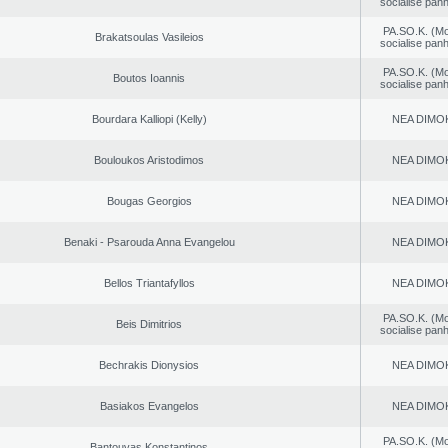
socialise panh
PA.SO.K. (M
Brakatsoulas Vasileios
socialise panh
PA.SO.K. (M
Boutos Ioannis
socialise panh
Bourdara Kalliopi (Kelly)
NEA DΙMO
Bouloukos Aristodimos
NEA DΙMO
Bougas Georgios
NEA DΙMO
Benaki - Psarouda Anna Evangelou
NEA DΙMO
Bellos Triantafyllos
NEA DΙMO
PA.SO.K. (M
Beis Dimitrios
socialise panh
Bechrakis Dionysios
NEA DΙMO
Basiakos Evangelos
NEA DΙMO
PA.SO.K. (M
Bantouvas Konstantinos