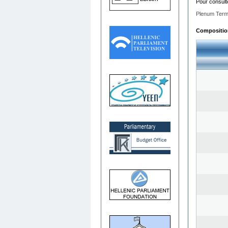
Pour consult
Plenum Term
Composition 