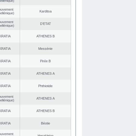
ellénique)
ouvement
Karditsa
ellénique)
ouvement
D’ETAT
ellénique)
KRATIA
ATHENES Β
KRATIA
Messénie
KRATIA
Pirée B
KRATIA
ATHENES Α
KRATIA
Phthiotide
ouvement
ATHENES Α
ellénique)
KRATIA
ATHENES Β
KRATIA
Béotie
ouvement
Herakleion