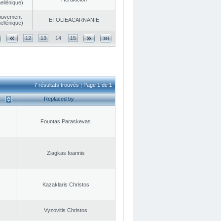
ellénique)
ouvement
EΤOLIEACARNANIE
ellénique)
12
13
14
15
7 résultats trouvés | Page 1 de 1
Replaced by
Fountas Paraskevas
Ziagkas Ioannis
Kazaklaris Christos
Vyzovitis Christos