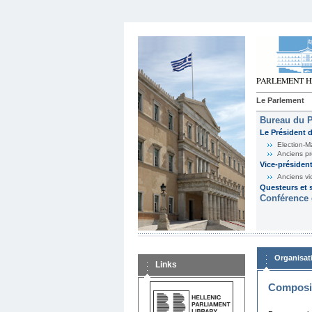
Le Parlement
Bureau du 
Le Président 
Election-M
Anciens pr
Vice-présiden
Anciens vi
Questeurs et s
Conférence 
Organisat
Links
Composit