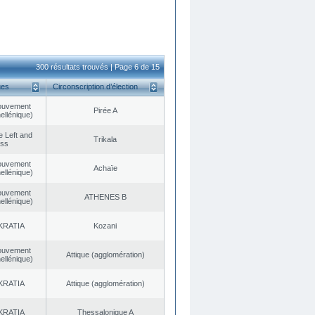
300 résultats trouvés | Page 6 de 15
ues
Circonscription d’élection
ouvement
Pirée A
ellénique)
he Left and
Trikala
ess
ouvement
Achaïe
ellénique)
ouvement
ATHENES Β
ellénique)
KRATIA
Kozani
ouvement
Αttique (agglomération)
ellénique)
KRATIA
Αttique (agglomération)
KRATIA
Thessalonique A