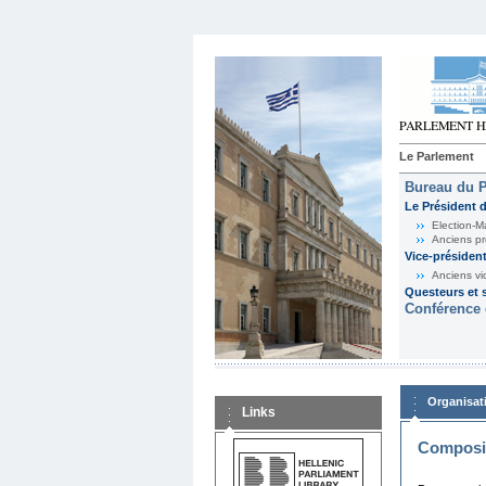
Le Parlement
Bureau du 
Le Président 
Election-M
Anciens pr
Vice-présiden
Anciens vi
Questeurs et s
Conférence 
Organisat
Links
Composit