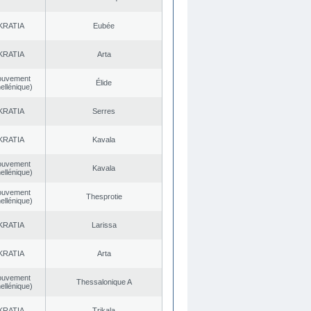
KRATIA
Eubée
KRATIA
Arta
ouvement
Élide
ellénique)
KRATIA
Serres
KRATIA
Kavala
ouvement
Kavala
ellénique)
ouvement
Thesprotie
ellénique)
KRATIA
Larissa
KRATIA
Arta
ouvement
Thessalonique A
ellénique)
KRATIA
Trikala