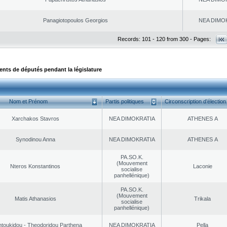
Panagiotopoulos Georgios
NEA DΙMO
Records: 101 - 120 from 300 - Pages:
ts de députés pendant la législature
Nom et Prénom
Partis politiques
Circonscription d’élection
Xarchakos Stavros
NEA DΙMOKRATIA
ATHENES Α
Synodinou Anna
NEA DΙMOKRATIA
ATHENES Α
PA.SO.K.
(Mouvement
Nteros Konstantinos
Laconie
socialise
panhellénique)
PA.SO.K.
(Mouvement
Matis Athanasios
Trikala
socialise
panhellénique)
toukidou - Theodoridou Parthena
NEA DΙMOKRATIA
Pella