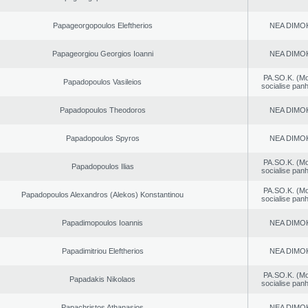
Papageorgopoulos Eleftherios
NEA DΙMO
Papageorgiou Georgios Ioanni
NEA DΙMO
PA.SO.K. (M
Papadopoulos Vasileios
socialise panh
Papadopoulos Theodoros
NEA DΙMO
Papadopoulos Spyros
NEA DΙMO
PA.SO.K. (M
Papadopoulos Ilias
socialise panh
PA.SO.K. (M
Papadopoulos Alexandros (Alekos) Konstantinou
socialise panh
Papadimopoulos Ioannis
NEA DΙMO
Papadimitriou Eleftherios
NEA DΙMO
PA.SO.K. (M
Papadakis Nikolaos
socialise panh
Papachristos Athanasios
NEA DΙMO