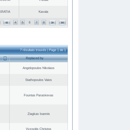
KRATIA
Kavala
4
5
6
7
8
7 résultats trouvés | Page 1 de 1
Replaced by
Angelopoulos Nikolaos
Stathopoulos Vaios
Fountas Paraskevas
Ziagkas Ioannis
Vyzovitis Christos