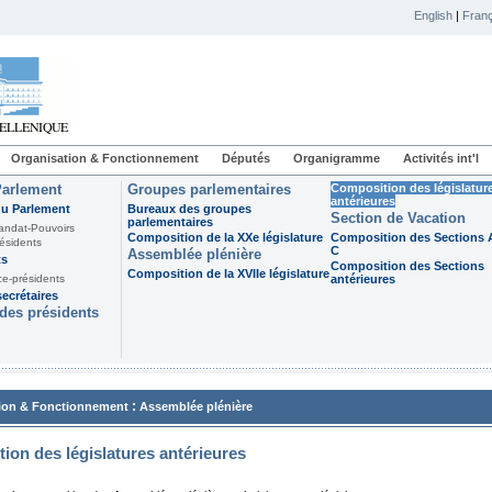
English
|
Franç
Organisation & Fonctionnement
Députés
Organigramme
Activités int'l
Parlement
Groupes parlementaires
Composition des législatur
antérieures
du Parlement
Bureaux des groupes
Section de Vacation
parlementaires
andat-Pouvoirs
Composition de la XXe législature
Composition des Sections A
ésidents
C
Assemblée plénière
ts
Composition des Sections
Composition de la XVIIe législature
ce-présidents
antérieures
ecrétaires
des présidents
:
ion & Fonctionnement
Assemblée plénière
ion des législatures antérieures