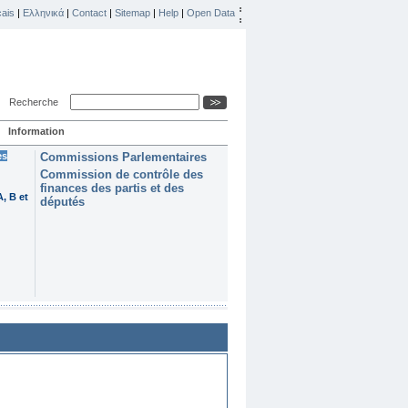
ais
|
Ελληνικά
|
Contact
|
Sitemap
|
Help
|
Open Data
Recherche
Information
es
Commissions Parlementaires
Commission de contrôle des
finances des partis et des
, B et
députés