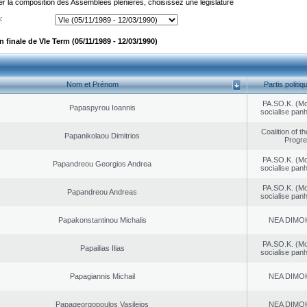
er la composition des Assemblées plénières, choisissez une législature
:
finale de VIe Term (05/11/1989 - 12/03/1990)
Nom et Prénom
Partis politiq
PA.SO.K. (M
Papaspyrou Ioannis
socialise panh
Coalition of t
Papanikolaou Dimitrios
Progr
PA.SO.K. (M
Papandreou Georgios Andrea
socialise panh
PA.SO.K. (M
Papandreou Andreas
socialise panh
Papakonstantinou Michalis
NEA DΙMO
PA.SO.K. (M
Papailias Ilias
socialise panh
Papagiannis Michail
NEA DΙMO
Papageorgopoulos Vasileios
NEA DΙMO