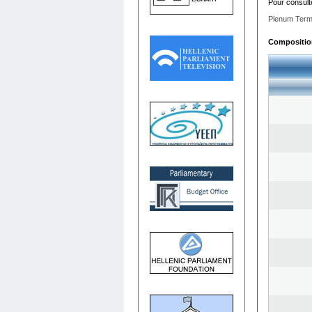
Pour consult
Plenum Term
Composition 