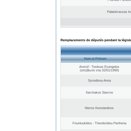
Palaiokrassas Io
Remplacements de députés pendant la législ
Nom et Prénom
Averof - Tositsas Evangelos
(απεβίωσε στις 02/01/1990)
Synodinou Anna
Xarchakos Stavros
Nteros Konstantinos
Fountoukidou - Theodoridou Parthena