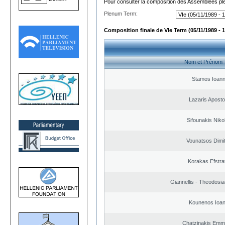
Pour consulter la composition des Assemblées plé
Plenum Term:
Composition finale de VIe Term (05/11/1989 - 1
Nom et Prénom
Stamos Ioann
Lazaris Aposto
Sifounakis Niko
Vounatsos Dimit
Korakas Efstra
Giannellis - Theodosia
Kounenos Ioan
Chatzinakis Emm