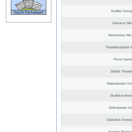
Souflias Georg
Katsaros Nik
Mammonas Niko
Papadimopoulos I
Floros Ioann
Stathis Theodo
Adamopoulos Geo
Skyllakos Anto
Stathopoulos Io
Giatrakos Konsta
Fountas Parask