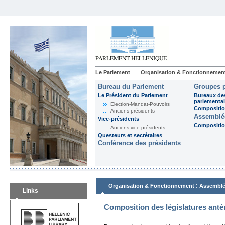
Le Parlement
Organisation & Fonctionnemen
Bureau du Parlement
Groupes p
Le Président du Parlement
Bureaux de
parlementai
Election-Mandat-Pouvoirs
Composition
Anciens présidents
Assemblée
Vice-présidents
Composition
Anciens vice-présidents
Questeurs et secrétaires
Conférence des présidents
:
Organisation & Fonctionnement
Assemblé
Links
Composition des législatures anté