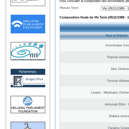
Pour consulter la composition des Assemblées plé
Plenum Term:
Composition finale de VIe Term (05/11/1989 - 1
Nom et Prénom
Gennimatas Geo
Peponis Anasta
Beis Dimitrio
Tsouras Athana
Linaios - Mitylinaios (Stefa
Anousaki Eleni - I
Brillakis Anton
Farakos Grigor