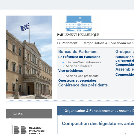
Le Parlement
Organisation & Fonctionnemen
Bureau du Parlement
Groupes p
Le Président du Parlement
Bureaux de
parlementai
Election-Mandat-Pouvoirs
Composition
Anciens présidents
Assemblée
Vice-présidents
Composition
Anciens vice-présidents
Questeurs et secrétaires
Conférence des présidents
:
Organisation & Fonctionnement
Assemblé
Links
Composition des législatures anté