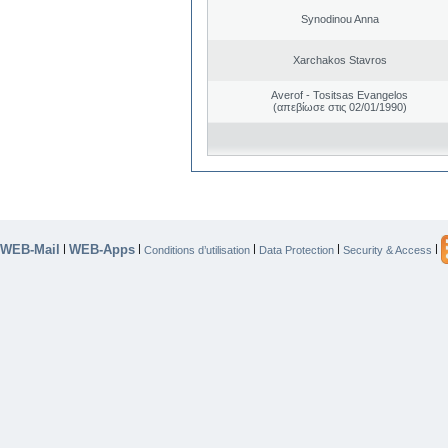
Synodinou Anna
Xarchakos Stavros
Averof - Tositsas Evangelos
(απεβίωσε στις 02/01/1990)
WEB-Mail
WEB-Apps
|
|
|
|
|
Conditions d’utilisation
Data Protection
Security & Access