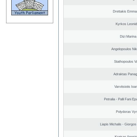
Drettakis Emman
Kyrkos Leoni
Dizi Marina
Angelopoulos Nik
Stathopoulos V
Adraktas Panagi
Varvitsiotis Ioa
Petralia - Palli Fani 
Polydoras Vy
Liapis Michalis - Giorgo
Kratsas Aposto