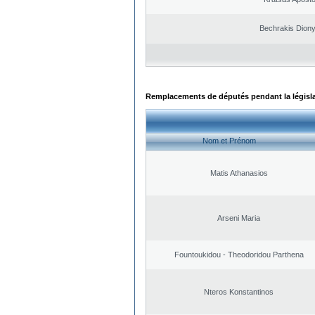
Bechrakis Diony
Remplacements de députés pendant la législ
Nom et Prénom
Matis Athanasios
Arseni Maria
Fountoukidou - Theodoridou Parthena
Nteros Konstantinos