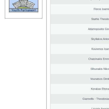
Floros Ioann
Stathis Theodo
Adamopoulos Geo
Skyllakos Anto
Kounenos Ioan
Chatzinakis Emm
Sifounakis Niko
Vounatsos Dimit
Korakas Efstra
Giannellis - Theodosia
Lazaris Aposto