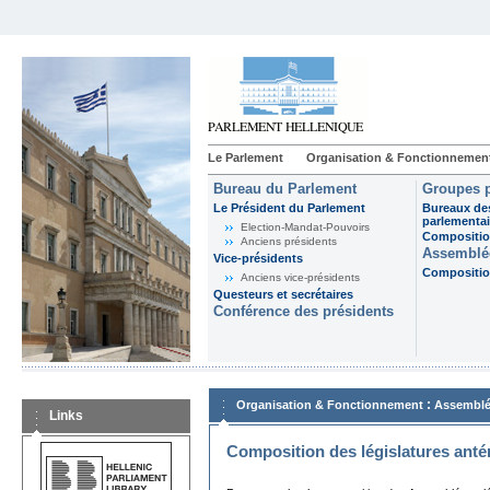
Le Parlement
Organisation & Fonctionnemen
Bureau du Parlement
Groupes p
Le Président du Parlement
Bureaux de
parlementai
Election-Mandat-Pouvoirs
Composition
Anciens présidents
Assemblée
Vice-présidents
Composition
Anciens vice-présidents
Questeurs et secrétaires
Conférence des présidents
:
Organisation & Fonctionnement
Assemblé
Links
Composition des législatures anté