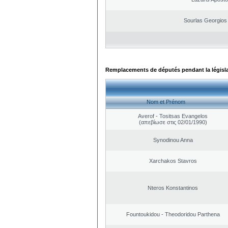
Sourlas Georgios 
Remplacements de députés pendant la législ
Nom et Prénom
Averof - Tositsas Evangelos
(απεβίωσε στις 02/01/1990)
Synodinou Anna
Xarchakos Stavros
Nteros Konstantinos
Fountoukidou - Theodoridou Parthena