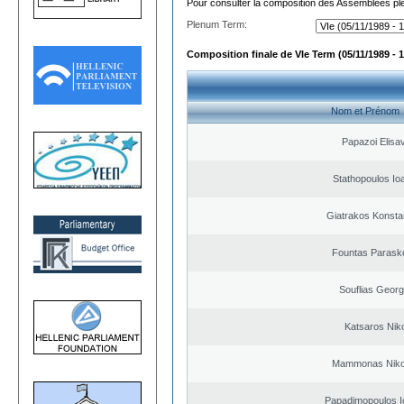
Pour consulter la composition des Assemblées plé
Plenum Term:
Composition finale de VIe Term (05/11/1989 - 1
Nom et Prénom
Papazoi Elisa
Stathopoulos Io
Giatrakos Konsta
Fountas Parask
Souflias Georg
Katsaros Nik
Mammonas Niko
Papadimopoulos I