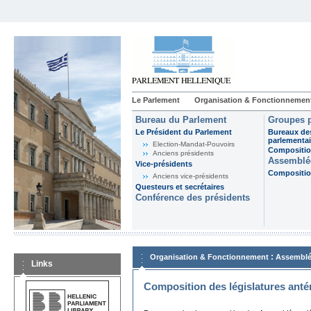
Le Parlement
Organisation & Fonctionnemen
Bureau du Parlement
Groupes p
Le Président du Parlement
Bureaux de
parlementai
Election-Mandat-Pouvoirs
Composition
Anciens présidents
Assemblée
Vice-présidents
Composition
Anciens vice-présidents
Questeurs et secrétaires
Conférence des présidents
:
Organisation & Fonctionnement
Assemblé
Links
Composition des législatures anté