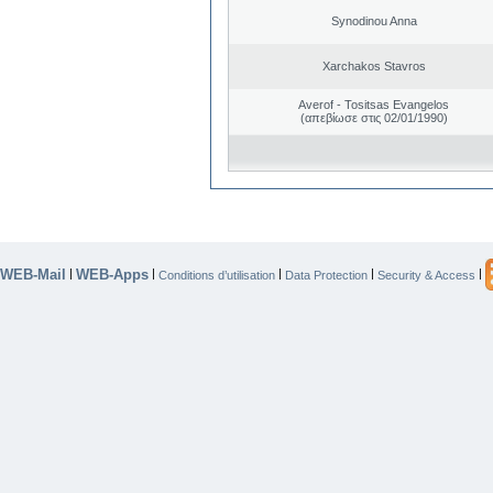
Synodinou Anna
Xarchakos Stavros
Averof - Tositsas Evangelos
(απεβίωσε στις 02/01/1990)
WEB-Mail
WEB-Apps
|
|
|
|
|
Conditions d’utilisation
Data Protection
Security & Access