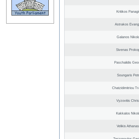
Kritikos Panagi
Astrakos Evang
Galanos Nikol
Sivenas Proko
Paschalidis Geo
Soungaris Pet
Chatzidimitriou T
Vyzovitis Chri
Kakkalos Niko
Velikis Athanas
Terzopoulos Geo