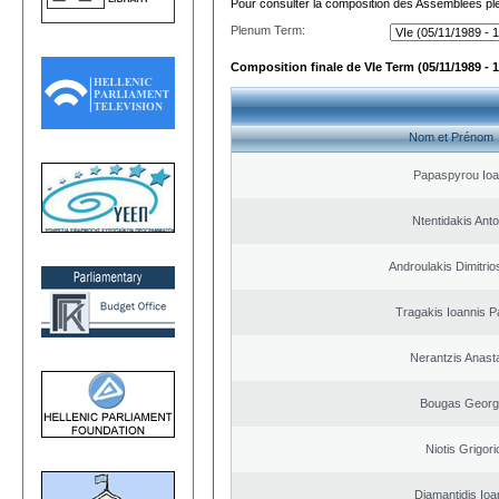
Pour consulter la composition des Assemblées plé
Plenum Term:
Composition finale de VIe Term (05/11/1989 - 1
Nom et Prénom
Papaspyrou Ioa
Ntentidakis Ant
Androulakis Dimitrio
Tragakis Ioannis P
Nerantzis Anast
Bougas Georg
Niotis Grigori
Diamantidis Ioa