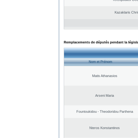
Kazaklaris Chri
Remplacements de députés pendant la législ
Nom et Prénom
Matis Athanasios
Arseni Maria
Fountoukidou - Theodoridou Parthena
Nteros Konstantinos