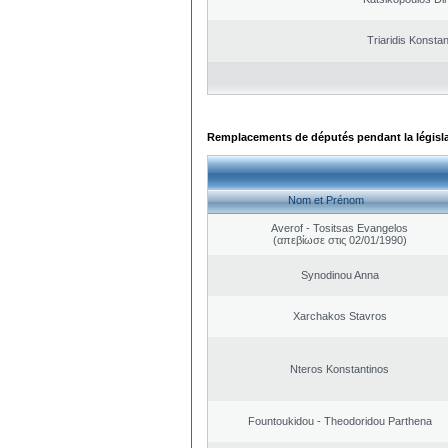
Triaridis Konstan
Remplacements de députés pendant la législ
Nom et Prénom
Averof - Tositsas Evangelos
(απεβίωσε στις 02/01/1990)
Synodinou Anna
Xarchakos Stavros
Nteros Konstantinos
Fountoukidou - Theodoridou Parthena