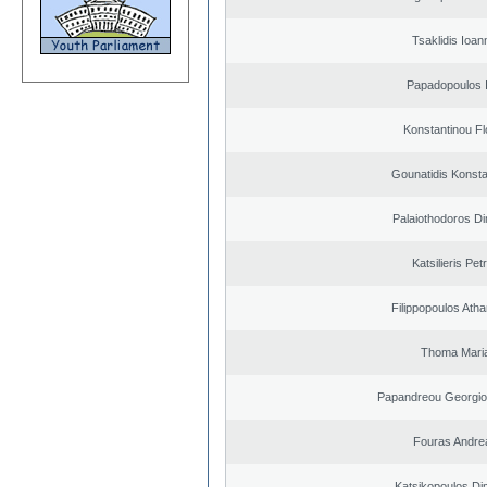
Tsaklidis Ioan
Papadopoulos I
Konstantinou Fl
Gounatidis Konsta
Palaiothodoros Di
Katsilieris Pet
Filippopoulos Ath
Thoma Mari
Papandreou Georgio
Fouras Andre
Katsikopoulos Dim