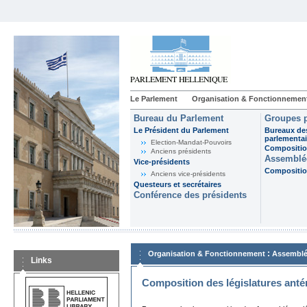
Le Parlement
Organisation & Fonctionnemen
Bureau du Parlement
Groupes p
Le Président du Parlement
Bureaux de
parlementai
Election-Mandat-Pouvoirs
Composition
Anciens présidents
Assemblée
Vice-présidents
Composition
Anciens vice-présidents
Questeurs et secrétaires
Conférence des présidents
:
Organisation & Fonctionnement
Assemblé
Links
Composition des législatures anté