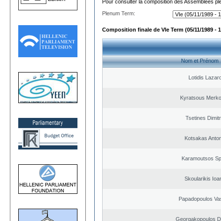
Pour consulter la composition des Assemblées plé
Plenum Term:
Composition finale de VIe Term (05/11/1989 - 1
Nom et Prénom
Lotidis Lazar
Kyratsous Merko
Tsetines Dimitr
Kotsakas Anto
Karamoutsos Sp
Skoularikis Ioa
Papadopoulos Vas
Georgakopoulos Di