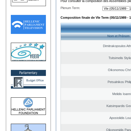
Pour consulter la composition des Assemblées plé
Plenum Term:
Composition finale de VIe Term (05/11/1989 - 1
Nom et Prénom
Dimitrakopoulos At
Tsitsimelis Styl
Oikonomou Chri
Petsalnikos Phil
Melidis Ioann
Katsimpardis Ge
Apostolidis Lo
Oikonomidis Pana