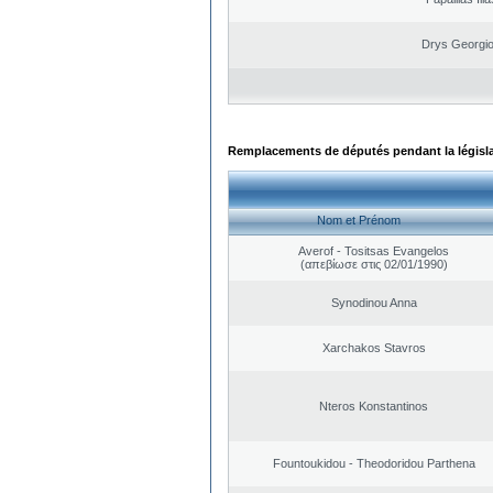
Drys Georgi
Remplacements de députés pendant la législ
Nom et Prénom
Averof - Tositsas Evangelos
(απεβίωσε στις 02/01/1990)
Synodinou Anna
Xarchakos Stavros
Nteros Konstantinos
Fountoukidou - Theodoridou Parthena