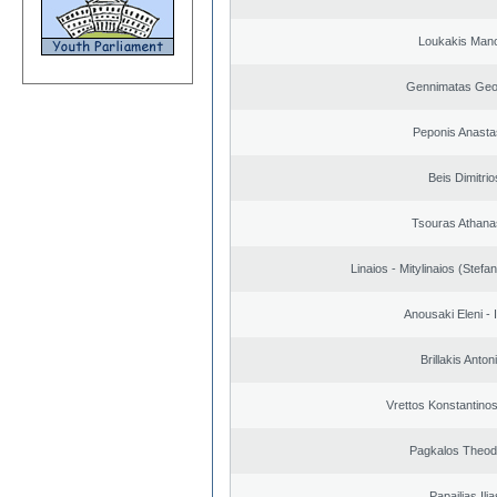
Loukakis Mano
Gennimatas Geo
Peponis Anasta
Beis Dimitrio
Tsouras Athana
Linaios - Mitylinaios (Stefa
Anousaki Eleni - I
Brillakis Anton
Vrettos Konstantinos
Pagkalos Theod
Papailias Ilia