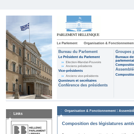
Le Parlement
Organisation & Fonctionnemen
Bureau du Parlement
Groupes p
Le Président du Parlement
Bureaux de
parlementai
Election-Mandat-Pouvoirs
Composition
Anciens présidents
Assemblée
Vice-présidents
Composition
Anciens vice-présidents
Questeurs et secrétaires
Conférence des présidents
:
Organisation & Fonctionnement
Assemblé
Links
Composition des législatures anté